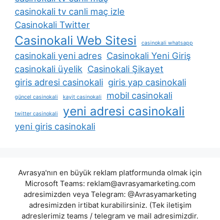
casinokali tv canli maç izle
Casinokali Twitter
Casinokali Web Sitesi
casinokali whatsapp
casinokali yeni adres
Casinokali Yeni Giriş
casinokali üyelik
Casinokali Şikayet
giris adresi casinokali
giris yap casinokali
mobil casinokali
güncel casinokali
kayit casinokali
yeni adresi casinokali
twitter casinokali
yeni giris casinokali
Avrasya'nın en büyük reklam platformunda olmak için
Microsoft Teams:
reklam@avrasyamarketing.com
adresimizden veya Telegram: @Avrasyamarketing
adresimizden irtibat kurabilirsiniz. (Tek iletişim
adreslerimiz teams / telegram ve mail adresimizdir.