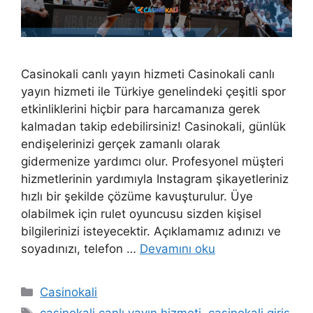
Casinokali canlı yayın hizmeti Casinokali canlı
yayın hizmeti ile Türkiye genelindeki çeşitli spor
etkinliklerini hiçbir para harcamanıza gerek
kalmadan takip edebilirsiniz! Casinokali, günlük
endişelerinizi gerçek zamanlı olarak
gidermenize yardımcı olur. Profesyonel müşteri
hizmetlerinin yardımıyla Instagram şikayetleriniz
hızlı bir şekilde çözüme kavuşturulur. Üye
olabilmek için rulet oyuncusu sizden kişisel
bilgilerinizi isteyecektir. Açıklamamız adınızı ve
soyadınızı, telefon …
Devamını oku
Kategoriler
Casinokali
Etiketler
casinokali canlı yayın hizmeti
,
casinokali giris