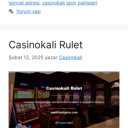
güncel adresi
,
casinokali spor bahisleri
Yorum yap
Casinokali Rulet
Şubat 12, 2025
yazar
Casinokali