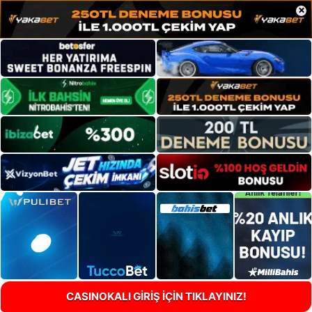
×
CASINOKALI GİRİŞ İÇİN TIKLAYINIZ!