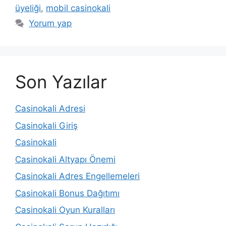
üyeliği
,
mobil casinokali
Yorum yap
Son Yazılar
Casinokali Adresi
Casinokali Giriş
Casinokali
Casinokali Altyapı Önemi
Casinokali Adres Engellemeleri
Casinokali Bonus Dağıtımı
Casinokali Oyun Kuralları