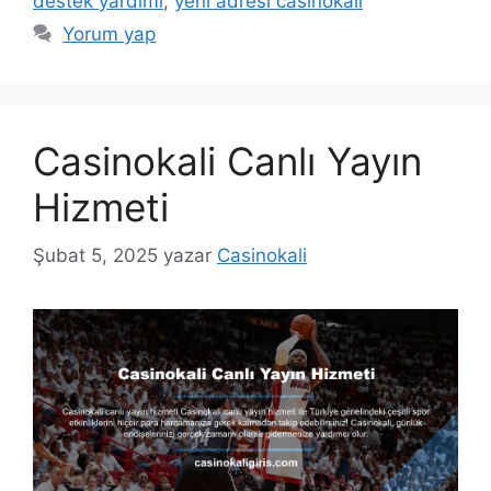
destek yardımı
,
yeni adresi casinokali
Yorum yap
Casinokali Canlı Yayın
Hizmeti
Şubat 5, 2025
yazar
Casinokali