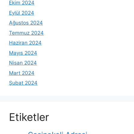
Ekim 2024
Eylül 2024
Ağustos 2024
Temmuz 2024
Haziran 2024
Mayıs 2024
Nisan 2024
Mart 2024
Şubat 2024
Etiketler