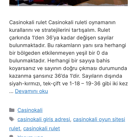
Casinokali rulet Casinokali ruleti oynamanın
kurallarını ve stratejilerini tartışalım. Rulet
çarkında 1’den 36’ya kadar değişen sayılar
bulunmaktadır. Bu rakamların yanı sıra herhangi
bir bölgeden etkilenmeyen yeşil bir 0 da
bulunmaktadır. Herhangi bir sayıya bahis
koyarsanız ve sayının doğru çıkması durumunda
kazanma şansınız 36’da 1’dir. Sayıların dışında
siyah-kırmızı, tek-çift ve 1-18 – 19-36 gibi iki kez
…
Devamını oku
Kategoriler
Casinokali
Etiketler
casinokali giris adresi
,
casinokali oyun sitesi
rulet
,
casinokali rulet