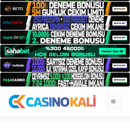
İçeriğe
atla
Menü