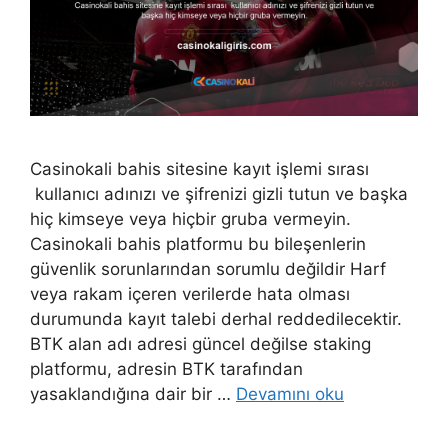
Casinokali bahis sitesine kayıt işlemi sırası
kullanıcı adınızı ve şifrenizi gizli tutun ve başka
hiç kimseye veya hiçbir gruba vermeyin.
Casinokali bahis platformu bu bileşenlerin
güvenlik sorunlarından sorumlu değildir Harf
veya rakam içeren verilerde hata olması
durumunda kayıt talebi derhal reddedilecektir.
BTK alan adı adresi güncel değilse staking
platformu, adresin BTK tarafından
yasaklandığına dair bir …
Devamını oku