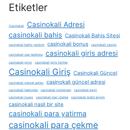
Etiketler
Casinokali Adresi
Casinokali
casinokali bahis
Casinokali Bahis Sitesi
casinokali bonus
casinokali bahis yardımı
casinokali casino
casinokali giris adresi
casinokali cep telefonu
casinokali girisi
casinokali giris twitter
Casinokali Giriş
Casinokali Güncel
casinokali güncel adresi
casinokali güncel adres
casinokali hakkında
casinokali instagram
casinokali kayit
casinokali lisans
casinokali maç izleme
casinokali mobil erişim
casinokali nasil bir site
casinokali para yatirma
casinokali para çekme