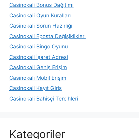
Casinokali Bonus Dağıtımı
Casinokali Oyun Kuralları
Casinokali Sorun Hazırlığı
Casinokali Eposta Değişiklikleri
Casinokali Bingo Oyunu
Casinokali İşaret Adresi
Casinokali Geniş Erişim
Casinokali Mobil Erişim
Casinokali Kayıt Giriş
Casinokali Bahisçi Tercihleri
Kategoriler