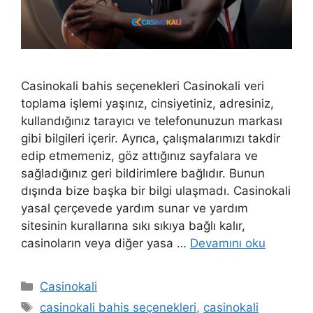
Casinokali bahis seçenekleri Casinokali veri
toplama işlemi yaşınız, cinsiyetiniz, adresiniz,
kullandığınız tarayıcı ve telefonunuzun markası
gibi bilgileri içerir. Ayrıca, çalışmalarımızı takdir
edip etmemeniz, göz attığınız sayfalara ve
sağladığınız geri bildirimlere bağlıdır. Bunun
dışında bize başka bir bilgi ulaşmadı. Casinokali
yasal çerçevede yardım sunar ve yardım
sitesinin kurallarına sıkı sıkıya bağlı kalır,
casinoların veya diğer yasa …
Devamını oku
Kategoriler
Casinokali
Etiketler
casinokali bahis seçenekleri
,
casinokali