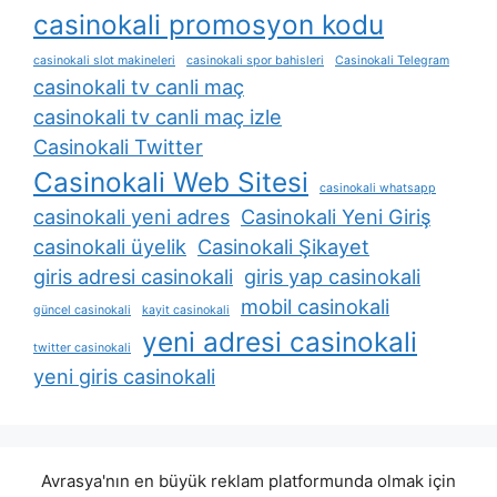
casinokali promosyon kodu
casinokali slot makineleri
casinokali spor bahisleri
Casinokali Telegram
casinokali tv canli maç
casinokali tv canli maç izle
Casinokali Twitter
Casinokali Web Sitesi
casinokali whatsapp
casinokali yeni adres
Casinokali Yeni Giriş
casinokali üyelik
Casinokali Şikayet
giris adresi casinokali
giris yap casinokali
mobil casinokali
güncel casinokali
kayit casinokali
yeni adresi casinokali
twitter casinokali
yeni giris casinokali
Avrasya'nın en büyük reklam platformunda olmak için