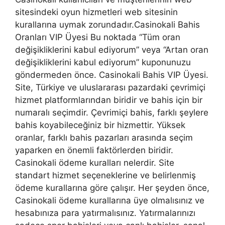
sitesindeki oyun hizmetleri web sitesinin
kurallarına uymak zorundadır.Casinokali Bahis
Oranları VIP Üyesi Bu noktada “Tüm oran
değişikliklerini kabul ediyorum” veya “Artan oran
değişikliklerini kabul ediyorum” kuponunuzu
göndermeden önce. Casinokali Bahis VIP Üyesi.
Site, Türkiye ve uluslararası pazardaki çevrimiçi
hizmet platformlarından biridir ve bahis için bir
numaralı seçimdir. Çevrimiçi bahis, farklı şeylere
bahis koyabileceğiniz bir hizmettir. Yüksek
oranlar, farklı bahis pazarları arasında seçim
yaparken en önemli faktörlerden biridir.
Casinokali ödeme kuralları nelerdir. Site
standart hizmet seçeneklerine ve belirlenmiş
ödeme kurallarına göre çalışır. Her şeyden önce,
Casinokali ödeme kurallarına üye olmalısınız ve
hesabınıza para yatırmalısınız. Yatırmalarınızı