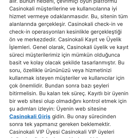
alır. Bunun nedeni, çevrimiçi oyun platformu
Casinokali müşterilerine ve kullanıcılarına iyi
hizmet vermeye odaklanmasıdır. Bu, sitenin tüm
alanlarında gerçekleşir. Casinokali check-in ve
check-in operasyonları kesinlikle gerçekleştiği
ön ve merkezdedir. Casinokali Kayıt ve Üyelik
İşlemleri. Genel olarak, Casinokali üyelik ve kayıt
süreci müşterilerimiz için mümkün olduğunca
basit ve kolay olacak şekilde tasarlanmıştır. Bu
soru, özellikle ürününüzü veya hizmetinizi
kullanmak isteyen müşteriler ve kullanıcılar için
çok önemlidir. Bundan sonra bazı şeyleri
bitirmelisin. Bu kalan tek süreç. Kayıtlı bir üyenin
bir web sitesi olup olmadığını kontrol etmek için
şu adımları izleyin: Üyenin web sitesine
Casinokali Giriş
gidin. Bu onay sürecinden
sonra tek yapmanız gereken beklemektir.
Casinokali VIP Üyesi Casinokali VIP üyeleri