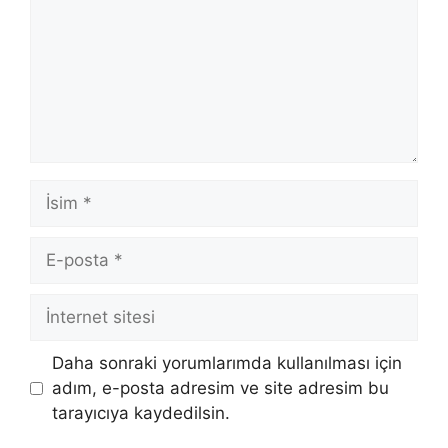
İsim
E-
posta
İnternet
sitesi
Daha sonraki yorumlarımda kullanılması için
adım, e-posta adresim ve site adresim bu
tarayıcıya kaydedilsin.