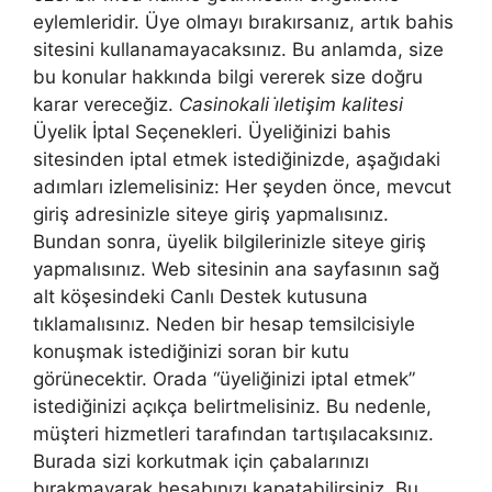
eylemleridir. Üye olmayı bırakırsanız, artık bahis
sitesini kullanamayacaksınız. Bu anlamda, size
bu konular hakkında bilgi vererek size doğru
karar vereceğiz.
Casinokali i̇letişim kalitesi
Üyelik İptal Seçenekleri. Üyeliğinizi bahis
sitesinden iptal etmek istediğinizde, aşağıdaki
adımları izlemelisiniz: Her şeyden önce, mevcut
giriş adresinizle siteye giriş yapmalısınız.
Bundan sonra, üyelik bilgilerinizle siteye giriş
yapmalısınız. Web sitesinin ana sayfasının sağ
alt köşesindeki Canlı Destek kutusuna
tıklamalısınız. Neden bir hesap temsilcisiyle
konuşmak istediğinizi soran bir kutu
görünecektir. Orada “üyeliğinizi iptal etmek”
istediğinizi açıkça belirtmelisiniz. Bu nedenle,
müşteri hizmetleri tarafından tartışılacaksınız.
Burada sizi korkutmak için çabalarınızı
bırakmayarak hesabınızı kapatabilirsiniz. Bu