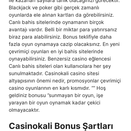
ile kazanan sayılara tanık olacağınızı görecektir.
Blackjack ve poker gibi gerçek zamanlı
oyunlarda ele alınan kartları da görebilirsiniz.
Canlı bahis sitelerinde oynamanın birçok
avantajı vardır. Belli bir miktar para yatırırsanız
biraz para alabilirsiniz. Bonus teklifiyle daha
fazla oyun oynamaya cazip olacaksınız. En yeni
çevrimiçi oyunları en iyi bahis sitelerinde
oynayabilirsiniz. Benzersiz casino eğlencesi
Canlı bahis siteleri olan kullanıcılara her şey
sunulmaktadır. Casinokali casino sitesi
altyapısının önemi nedir, promosyonlar çevrimiçi
casino oyunlarının en karlı kısmıdır. ”“ Hoş
geldiniz bonusu ”sunmayan bir oyun, işe
yarayan bir oyun oynamak kadar çekici
olmayacaktır.
Casinokali Bonus Şartları