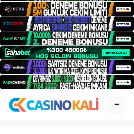
İçeriğe
atla
Menü