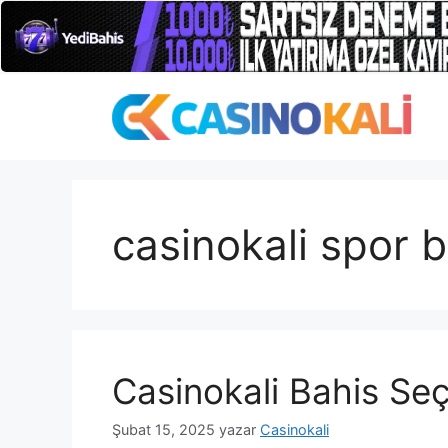
İçeriğe
atla
casinokali spor b
Casinokali Bahis Seç
Şubat 15, 2025
yazar
Casinokali