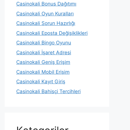
Casinokali Bonus Dağıtımı
Casinokali Oyun Kuralları
Casinokali Sorun Hazırlığı
Casinokali Eposta Değişiklikleri
Casinokali Bingo Oyunu
Casinokali İşaret Adresi
Casinokali Geniş Erişim
Casinokali Mobil Erişim
Casinokali Kayıt Giriş
Casinokali Bahisçi Tercihleri