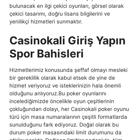
bulunacak en ilgi çekici oyunları, görsel olarak
çekici tasarımı, doğru lisans bilgilerini ve
yenilikçi hizmetleri sunmaktır.
Casinokali Giriş Yapın
Spor Bahisleri
Hizmetlerimiz konusunda şeffaf olmayı mesleki
bir gereklilik olarak kabul etsek de yine de
hizmet veriyoruz ve isteklerinizin hala önemli
olduğunu anlıyoruz.Bu poker oyunlarını
incelediğimizde öncelikle oyun çeşitlerinin
çokluğundan dolayı, her Casinokali poker oyunu
türü için masa numaralarının çeşitli formatlarda
sunulduğunu fark ediyoruz. Doğal olarak bu
durum poker masasındaki limit durumunu da