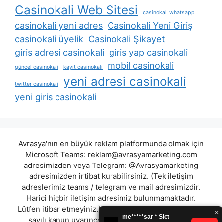
Casinokali Web Sitesi
casinokali whatsapp
casinokali yeni adres
Casinokali Yeni Giriş
casinokali üyelik
Casinokali Şikayet
giris adresi casinokali
giris yap casinokali
mobil casinokali
güncel casinokali
kayit casinokali
yeni adresi casinokali
twitter casinokali
yeni giris casinokali
Avrasya'nın en büyük reklam platformunda olmak için
Microsoft Teams:
reklam@avrasyamarketing.com
adresimizden veya Telegram: @Avrasyamarketing
adresimizden irtibat kurabilirsiniz. (Tek iletişim
adreslerimiz teams / telegram ve mail adresimizdir.
Harici hiçbir iletişim adresimiz bulunmamaktadır.
Lütfen itibar etmeyiniz.) Türkiye yasalarına göre 7258
sayılı kanun uyarınca yasa dışı bahis oynamanın