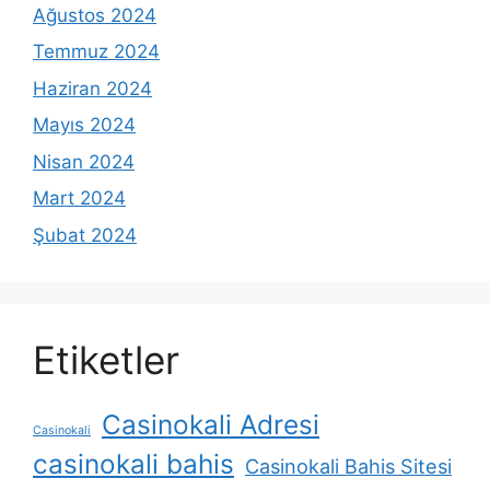
Ağustos 2024
Temmuz 2024
Haziran 2024
Mayıs 2024
Nisan 2024
Mart 2024
Şubat 2024
Etiketler
Casinokali Adresi
Casinokali
casinokali bahis
Casinokali Bahis Sitesi