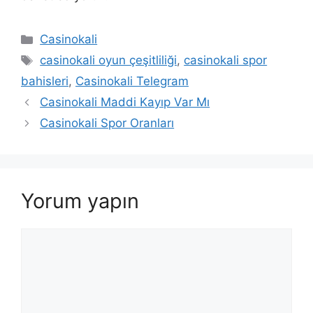
Kategoriler
Casinokali
Etiketler
casinokali oyun çeşitliliği
,
casinokali spor
bahisleri
,
Casinokali Telegram
Casinokali Maddi Kayıp Var Mı
Casinokali Spor Oranları
Yorum yapın
Yorum