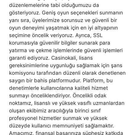
düzenlemelerine tabi olduğumuzu da
gösteriyoruz. Geniş oyun seçenekleri sunmanın
yanı sıra, üyelerimize sorunsuz ve güvenli bir
oyun deneyimi yaşatmak için en iyi altyapının
seçimine öncelik veriyoruz. Ayrıca, SSL
korumasıyla güvenilir bilgiler sunarak para
yatırma ve çekme işlemlerinde güvenli işlemleri
garanti ediyoruz. Casinokali, lisans
gereksinimlerine uygunluğu sağlamak için şans
komisyonu tarafından düzenli olarak denetlenen
saygın bir bahis platformudur. Platform, bu
denetimlerle kullanıcılarına kaliteli hizmet
sunmayı önceliklendiriyor. Öncelikli odak
noktamız, lisanslı ve yüksek vasıflı uzmanlardan
oluşan ekibimiz aracılığıyla birinci sınıf
profesyonel hizmetler sunmak ve yüksek
düzeyde kullanıcı memnuniyeti sağlamaktır.
Amacımız, finansal başarınıza şüphesiz katkıda