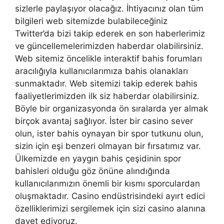
sizlerle paylaşıyor olacağız. İhtiyacınız olan tüm
bilgileri web sitemizde bulabileceğiniz
Twitter’da bizi takip ederek en son haberlerimiz
ve güncellemelerimizden haberdar olabilirsiniz.
Web sitemiz öncelikle interaktif bahis forumları
aracılığıyla kullanıcılarımıza bahis olanakları
sunmaktadır. Web sitemizi takip ederek bahis
faaliyetlerimizden ilk siz haberdar olabilirsiniz.
Böyle bir organizasyonda ön sıralarda yer almak
birçok avantaj sağlıyor. İster bir casino sever
olun, ister bahis oynayan bir spor tutkunu olun,
sizin için eşi benzeri olmayan bir fırsatımız var.
Ülkemizde en yaygın bahis çeşidinin spor
bahisleri olduğu göz önüne alındığında
kullanıcılarımızın önemli bir kısmı sporculardan
oluşmaktadır. Casino endüstrisindeki ayırt edici
özelliklerimizi sergilemek için sizi casino alanına
davet ediyoruz.