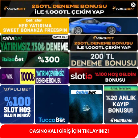
×
CASINOKALI GİRİŞ İÇİN TIKLAYINIZ!