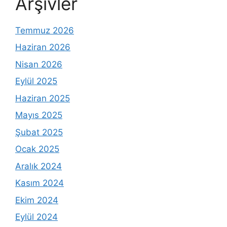
Arşivler
Temmuz 2026
Haziran 2026
Nisan 2026
Eylül 2025
Haziran 2025
Mayıs 2025
Şubat 2025
Ocak 2025
Aralık 2024
Kasım 2024
Ekim 2024
Eylül 2024