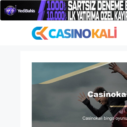
İçeriğe
atla