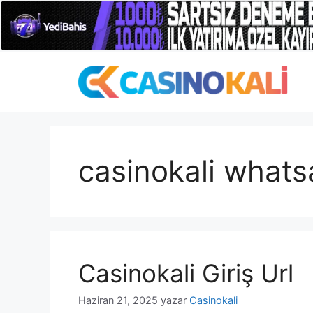
İçeriğe
atla
casinokali what
Casinokali Giriş Url
Haziran 21, 2025
yazar
Casinokali