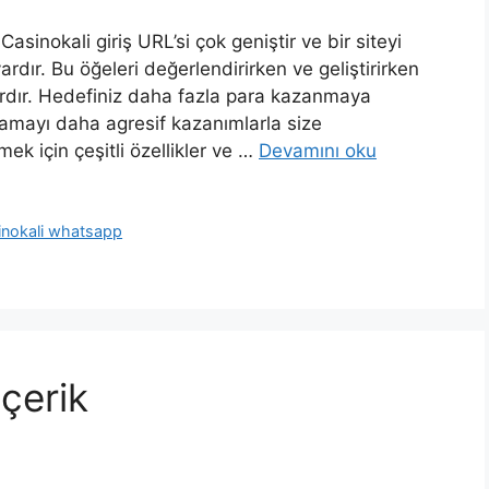
 Casinokali giriş URL’si çok geniştir ve bir siteyi
ardır. Bu öğeleri değerlendirirken ve geliştirirken
ardır. Hedefiniz daha fazla para kazanmaya
amayı daha agresif kazanımlarla size
mek için çeşitli özellikler ve …
Devamını oku
inokali whatsapp
İçerik