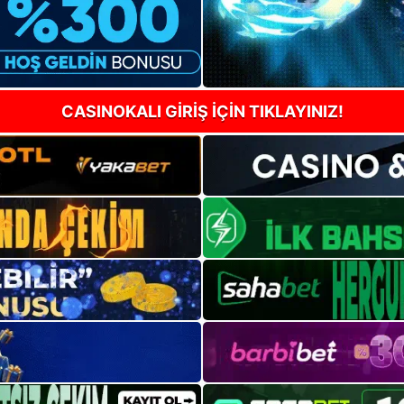
CASINOKALI GİRİŞ İÇİN TIKLAYINIZ!