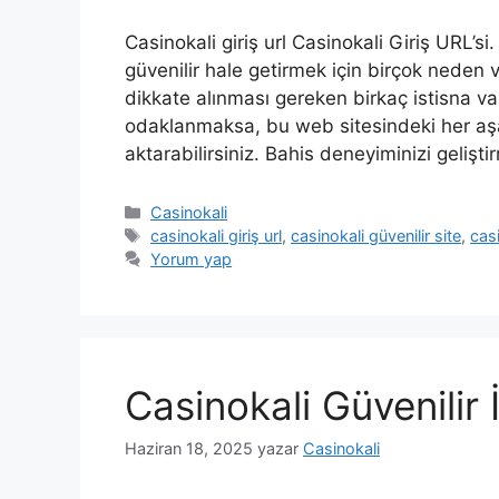
Casinokali giriş url Casinokali Giriş URL’si.
güvenilir hale getirmek için birçok neden v
dikkate alınması gereken birkaç istisna v
odaklanmaksa, bu web sitesindeki her aş
aktarabilirsiniz. Bahis deneyiminizi geliştir
Kategoriler
Casinokali
Etiketler
casinokali giriş url
,
casinokali güvenilir site
,
cas
Yorum yap
Casinokali Güvenilir 
Haziran 18, 2025
yazar
Casinokali