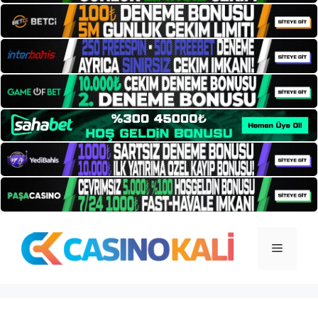
İçeriğe
atla
Menü