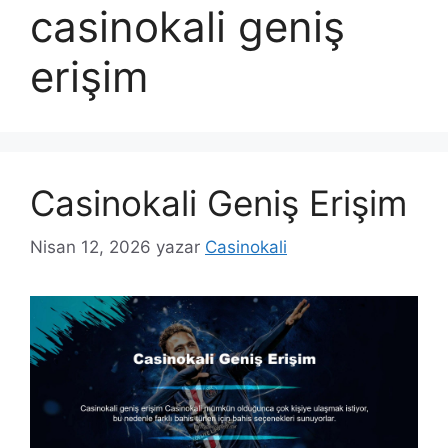
casinokali geniş
erişim
Casinokali Geniş Erişim
Nisan 12, 2026
yazar
Casinokali