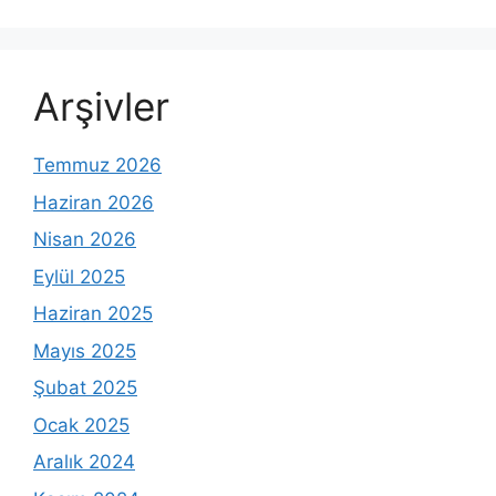
Arşivler
Temmuz 2026
Haziran 2026
Nisan 2026
Eylül 2025
Haziran 2025
Mayıs 2025
Şubat 2025
Ocak 2025
Aralık 2024