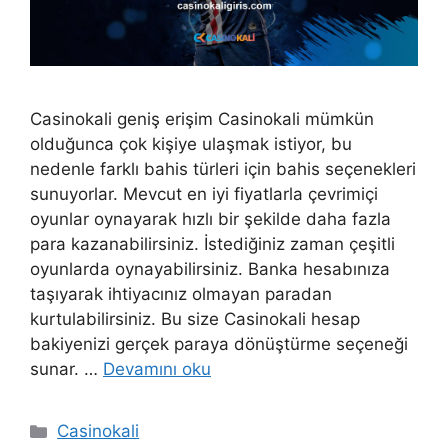
Casinokali geniş erişim Casinokali mümkün
olduğunca çok kişiye ulaşmak istiyor, bu
nedenle farklı bahis türleri için bahis seçenekleri
sunuyorlar. Mevcut en iyi fiyatlarla çevrimiçi
oyunlar oynayarak hızlı bir şekilde daha fazla
para kazanabilirsiniz. İstediğiniz zaman çeşitli
oyunlarda oynayabilirsiniz. Banka hesabınıza
taşıyarak ihtiyacınız olmayan paradan
kurtulabilirsiniz. Bu size Casinokali hesap
bakiyenizi gerçek paraya dönüştürme seçeneği
sunar. …
Devamını oku
Kategoriler
Casinokali