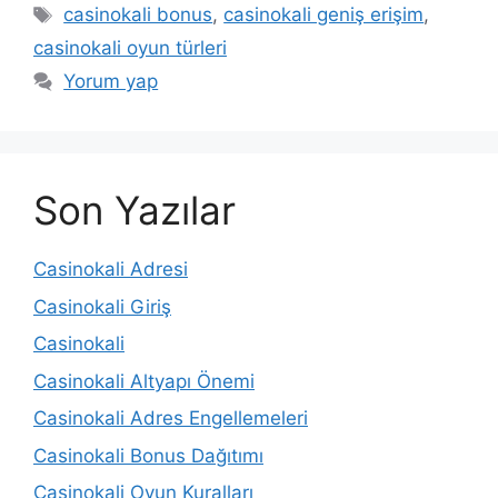
Etiketler
casinokali bonus
,
casinokali geniş erişim
,
casinokali oyun türleri
Yorum yap
Son Yazılar
Casinokali Adresi
Casinokali Giriş
Casinokali
Casinokali Altyapı Önemi
Casinokali Adres Engellemeleri
Casinokali Bonus Dağıtımı
Casinokali Oyun Kuralları