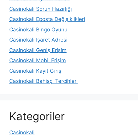
Casinokali Sorun Hazırlığı
Casinokali Eposta Değişiklikleri
Casinokali Bingo Oyunu
Casinokali İşaret Adresi
Casinokali Geniş Erişim
Casinokali Mobil Erişim
Casinokali Kayıt Giriş
Casinokali Bahisçi Tercihleri
Kategoriler
Casinokali