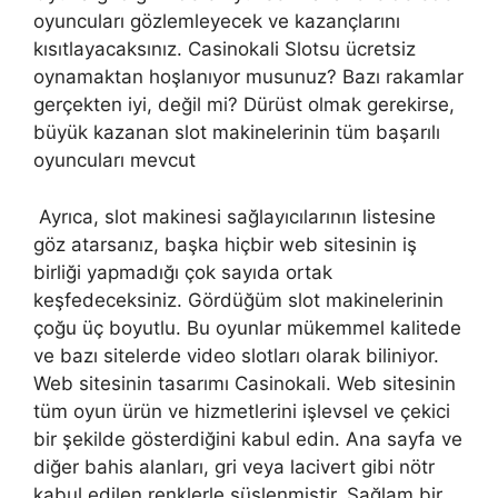
oyuncuları gözlemleyecek ve kazançlarını
kısıtlayacaksınız. Casinokali Slotsu ücretsiz
oynamaktan hoşlanıyor musunuz? Bazı rakamlar
gerçekten iyi, değil mi? Dürüst olmak gerekirse,
büyük kazanan slot makinelerinin tüm başarılı
oyuncuları mevcut
Ayrıca, slot makinesi sağlayıcılarının listesine
göz atarsanız, başka hiçbir web sitesinin iş
birliği yapmadığı çok sayıda ortak
keşfedeceksiniz. Gördüğüm slot makinelerinin
çoğu üç boyutlu. Bu oyunlar mükemmel kalitede
ve bazı sitelerde video slotları olarak biliniyor.
Web sitesinin tasarımı Casinokali. Web sitesinin
tüm oyun ürün ve hizmetlerini işlevsel ve çekici
bir şekilde gösterdiğini kabul edin. Ana sayfa ve
diğer bahis alanları, gri veya lacivert gibi nötr
kabul edilen renklerle süslenmiştir. Sağlam bir