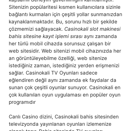
Sitenizin popülaritesi kısmen kullanıcılara sizinle
bağlantı kurmaları için çeşitli yollar sunmanızdan
kaynaklanmaktadır. Bu, sorunu hızlı bir şekilde
çözmemizi sağlayacak.
Casinokali slot makinesi
bahis sitesine kayıt işlemi sırası
aynı zamanda
her türlü mobil cihazda sorunsuz çalışan bir
web sitesidir. Web sitenizi mobil cihazınızda her
an görüntüleyebilme özelliği, web sitenize
istediğiniz zaman, istediğiniz yerden erişmenizi
sağlar. Casinokali TV Oyunları sadece
eğlendiren değil aynı zamanda ek faydalar da
sunan çok çeşitli oyunlar sunuyor. Casinokali en
çok kullanılan oyun uygulaması en popüler oyun
programıdır
Canlı Casino dizini, Casinokali bahis sitesinden
televizyonda yayınlanan oyunları izlemenize