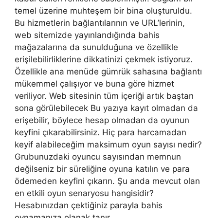
temel üzerine muhteşem bir bina oluşturuldu.
Bu hizmetlerin bağlantılarının ve URL’lerinin,
web sitemizde yayınlandığında bahis
mağazalarına da sunulduğuna ve özellikle
erişilebilirliklerine dikkatinizi çekmek istiyoruz.
Özellikle ana menüde gümrük sahasına bağlantı
mükemmel çalışıyor ve buna göre hizmet
veriliyor. Web sitesinin tüm içeriği artık baştan
sona görülebilecek Bu yazıya kayıt olmadan da
erişebilir, böylece hesap olmadan da oyunun
keyfini çıkarabilirsiniz. Hiç para harcamadan
keyif alabileceğim maksimum oyun sayısı nedir?
Grubunuzdaki oyuncu sayısından memnun
değilseniz bir süreliğine oyuna katılın ve para
ödemeden keyfini çıkarın. Şu anda mevcut olan
en etkili oyun senaryosu hangisidir?
Hesabınızdan çektiğiniz parayla bahis
oynamanıza olanak tanır.