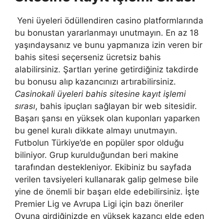
Yeni üyeleri ödüllendiren casino platformlarında
bu bonustan yararlanmayı unutmayın. En az 18
yaşındaysanız ve bunu yapmanıza izin veren bir
bahis sitesi seçerseniz ücretsiz bahis
alabilirsiniz. Şartları yerine getirdiğiniz takdirde
bu bonusu alıp kazancınızı artırabilirsiniz.
Casinokali üyeleri bahis sitesine kayıt işlemi
sırası
, bahis ipuçları sağlayan bir web sitesidir.
Başarı şansı en yüksek olan kuponları yaparken
bu genel kuralı dikkate almayı unutmayın.
Futbolun Türkiye’de en popüler spor olduğu
biliniyor. Grup kurulduğundan beri makine
tarafından destekleniyor. Ekibiniz bu sayfada
verilen tavsiyeleri kullanarak galip gelmese bile
yine de önemli bir başarı elde edebilirsiniz. İşte
Premier Lig ve Avrupa Ligi için bazı öneriler
Oyuna girdiğinizde en yüksek kazancı elde eden