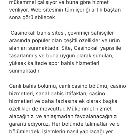
mükemmel çalışıyor ve buna göre hizmet
veriliyor. Web sitesinin tüm içeriği artık baştan
sona görülebilecek
Casinokali bahis sitesi, çevrimiçi bahisçiler
arasında popüler olan çeşitli özellikler ve ürün
alanları sunmaktadır. Site, Casinokali yapısı ile
tasarlanmış ve buna uygun olarak sunulan,
yüksek kalitede spor bahis hizmetleri
sunmaktadır
Canlı bahis bölümü, canlı casino bölümü, casino
hizmetleri, sanal bahis ittifakları, casino
hizmetleri ve daha fazlasına ek olarak başka
özellikler de mevcuttur. Mükemmel hizmet
alacağınızı ve anlaşmadan faydalanacağınızı
garanti ediyoruz. Her bölümde talimatlar ve o
bölümlerdeki işlemlerin nasıl yapılacağı yer