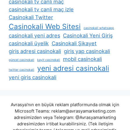
casinokali tv canli maç
casinokali tv canli maç izle
Casinokali Twitter
Casinokali Web Sitesi
casinokali whatsapp
casinokali yeni adres
Casinokali Yeni Giriş
casinokali üyelik
Casinokali Şikayet
giris adresi casinokali
giris yap casinokali
mobil casinokali
güncel casinokali
kayit casinokali
yeni adresi casinokali
twitter casinokali
yeni giris casinokali
Avrasya'nın en büyük reklam platformunda olmak için
Microsoft Teams:
reklam@avrasyamarketing.com
adresimizden veya Telegram: @Avrasyamarketing
adresimizden irtibat kurabilirsiniz. (Tek iletişim