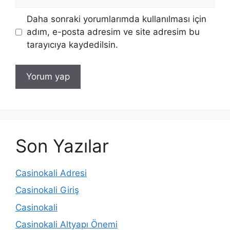
sitesi
Daha sonraki yorumlarımda kullanılması için
adım, e-posta adresim ve site adresim bu
tarayıcıya kaydedilsin.
Son Yazılar
Casinokali Adresi
Casinokali Giriş
Casinokali
Casinokali Altyapı Önemi