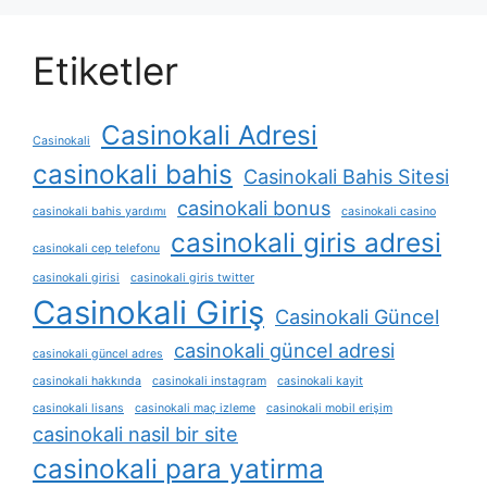
Etiketler
Casinokali Adresi
Casinokali
casinokali bahis
Casinokali Bahis Sitesi
casinokali bonus
casinokali bahis yardımı
casinokali casino
casinokali giris adresi
casinokali cep telefonu
casinokali girisi
casinokali giris twitter
Casinokali Giriş
Casinokali Güncel
casinokali güncel adresi
casinokali güncel adres
casinokali hakkında
casinokali instagram
casinokali kayit
casinokali lisans
casinokali maç izleme
casinokali mobil erişim
casinokali nasil bir site
casinokali para yatirma