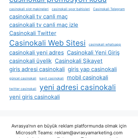
casinokali slot makineleri
casinokali spor bahisleri
Casinokali Telegram
casinokali tv canli maç
casinokali tv canli maç izle
Casinokali Twitter
Casinokali Web Sitesi
casinokali whatsapp
casinokali yeni adres
Casinokali Yeni Giriş
casinokali üyelik
Casinokali Şikayet
giris adresi casinokali
giris yap casinokali
mobil casinokali
güncel casinokali
kayit casinokali
yeni adresi casinokali
twitter casinokali
yeni giris casinokali
Avrasya'nın en büyük reklam platformunda olmak için
Microsoft Teams:
reklam@avrasyamarketing.com