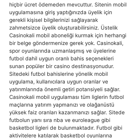
hiçbir ücret ödemeden mevcuttur. Sitenin mobil
uygulamasına giriş yaptığınızda üyelik için
gerekli kişisel bilgilerinizi sağlayarak
zahmetsizce üyelik oluşturabilirsiniz. Üstelik
Casinokali mobil aboneliği kurmak için herhangi
bir belge göndermenize gerek yok. Casinokali,
spor oyunlarında uzmanlaşmış ve üyelerine
futbol dahil uygun oranlı bahis seçenekleri
sunan popüler bir casino destinasyonudur.
Sitedeki futbol bahislerine yönelik mobil
uygulama, kullanıcılara uygun oranlar ve
yatırımlarında önemli getiri potansiyeli sağlar.
Casinokali mobil uygulaması tüm liglerin futbol
maçlarına yatırım yapmanızı ve olağanüstü
yüksek faiz oranları kazanmanızı sağlar. Sitede
futbolun yanı sıra nba ve euroleague gibi
basketbol ligleri de bulunmaktadır. Futbol gibi
aktivitelere katılarak basketbol oyunlarına