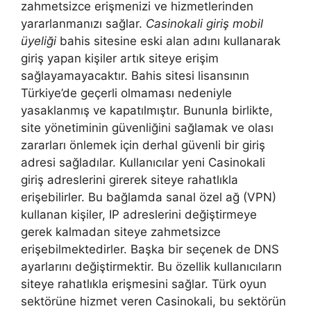
zahmetsizce erişmenizi ve hizmetlerinden
yararlanmanızı sağlar.
Casinokali giriş mobil
üyeliği
bahis sitesine eski alan adını kullanarak
giriş yapan kişiler artık siteye erişim
sağlayamayacaktır. Bahis sitesi lisansının
Türkiye’de geçerli olmaması nedeniyle
yasaklanmış ve kapatılmıştır. Bununla birlikte,
site yönetiminin güvenliğini sağlamak ve olası
zararları önlemek için derhal güvenli bir giriş
adresi sağladılar. Kullanıcılar yeni Casinokali
giriş adreslerini girerek siteye rahatlıkla
erişebilirler. Bu bağlamda sanal özel ağ (VPN)
kullanan kişiler, IP adreslerini değiştirmeye
gerek kalmadan siteye zahmetsizce
erişebilmektedirler. Başka bir seçenek de DNS
ayarlarını değiştirmektir. Bu özellik kullanıcıların
siteye rahatlıkla erişmesini sağlar. Türk oyun
sektörüne hizmet veren Casinokali, bu sektörün