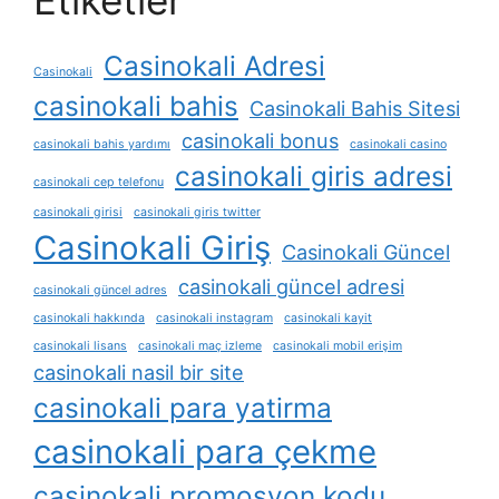
Casinokali Adresi
Casinokali
casinokali bahis
Casinokali Bahis Sitesi
casinokali bonus
casinokali bahis yardımı
casinokali casino
casinokali giris adresi
casinokali cep telefonu
casinokali girisi
casinokali giris twitter
Casinokali Giriş
Casinokali Güncel
casinokali güncel adresi
casinokali güncel adres
casinokali hakkında
casinokali instagram
casinokali kayit
casinokali lisans
casinokali maç izleme
casinokali mobil erişim
casinokali nasil bir site
casinokali para yatirma
casinokali para çekme
casinokali promosyon kodu