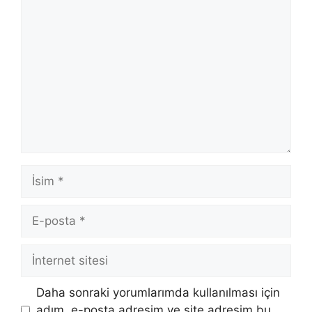
Yorum
İsim
E-
posta
İnternet
sitesi
Daha sonraki yorumlarımda kullanılması için
adım, e-posta adresim ve site adresim bu