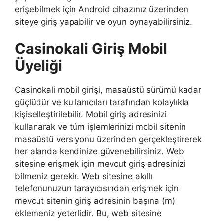
erişebilmek için Android cihazınız üzerinden
siteye giriş yapabilir ve oyun oynayabilirsiniz.
Casinokali Giriş Mobil
Üyeliği
Casinokali mobil girişi, masaüstü sürümü kadar
güçlüdür ve kullanıcıları tarafından kolaylıkla
kişiselleştirilebilir. Mobil giriş adresinizi
kullanarak ve tüm işlemlerinizi mobil sitenin
masaüstü versiyonu üzerinden gerçekleştirerek
her alanda kendinize güvenebilirsiniz. Web
sitesine erişmek için mevcut giriş adresinizi
bilmeniz gerekir. Web sitesine akıllı
telefonunuzun tarayıcısından erişmek için
mevcut sitenin giriş adresinin başına (m)
eklemeniz yeterlidir. Bu, web sitesine