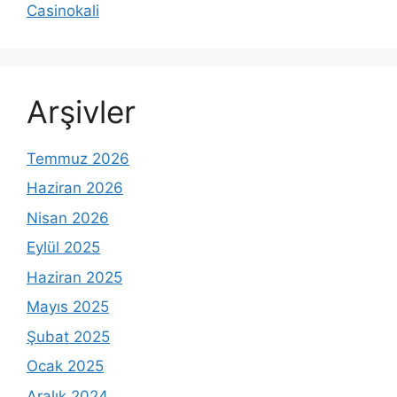
Casinokali
Arşivler
Temmuz 2026
Haziran 2026
Nisan 2026
Eylül 2025
Haziran 2025
Mayıs 2025
Şubat 2025
Ocak 2025
Aralık 2024