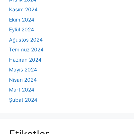
Kasım 2024
Ekim 2024
Eylül 2024
Ağustos 2024
Temmuz 2024
Haziran 2024
Mayıs 2024
Nisan 2024
Mart 2024
Şubat 2024
Etiketler