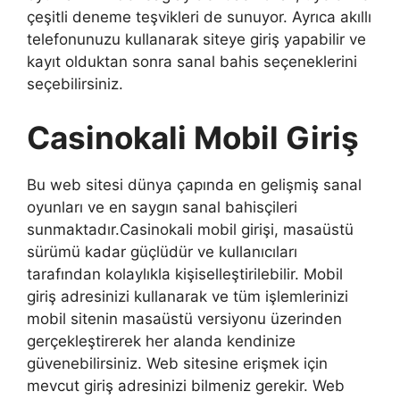
çeşitli deneme teşvikleri de sunuyor. Ayrıca akıllı
telefonunuzu kullanarak siteye giriş yapabilir ve
kayıt olduktan sonra sanal bahis seçeneklerini
seçebilirsiniz.
Casinokali Mobil Giriş
Bu web sitesi dünya çapında en gelişmiş sanal
oyunları ve en saygın sanal bahisçileri
sunmaktadır.Casinokali mobil girişi, masaüstü
sürümü kadar güçlüdür ve kullanıcıları
tarafından kolaylıkla kişiselleştirilebilir. Mobil
giriş adresinizi kullanarak ve tüm işlemlerinizi
mobil sitenin masaüstü versiyonu üzerinden
gerçekleştirerek her alanda kendinize
güvenebilirsiniz. Web sitesine erişmek için
mevcut giriş adresinizi bilmeniz gerekir. Web