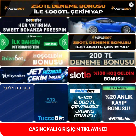
×
CASINOKALI GİRİŞ İÇİN TIKLAYINIZ!