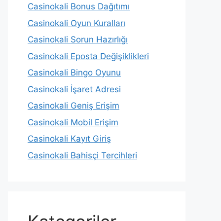
Casinokali Bonus Dağıtımı
Casinokali Oyun Kuralları
Casinokali Sorun Hazırlığı
Casinokali Eposta Değişiklikleri
Casinokali Bingo Oyunu
Casinokali İşaret Adresi
Casinokali Geniş Erişim
Casinokali Mobil Erişim
Casinokali Kayıt Giriş
Casinokali Bahisçi Tercihleri