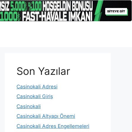
Son Yazılar
Casinokali Adresi
Casinokali Giriş
Casinokali
Casinokali Altyapı Önemi
Casinokali Adres Engellemeleri