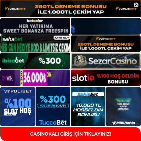
×
CASINOKALI GİRİŞ İÇİN TIKLAYINIZ!