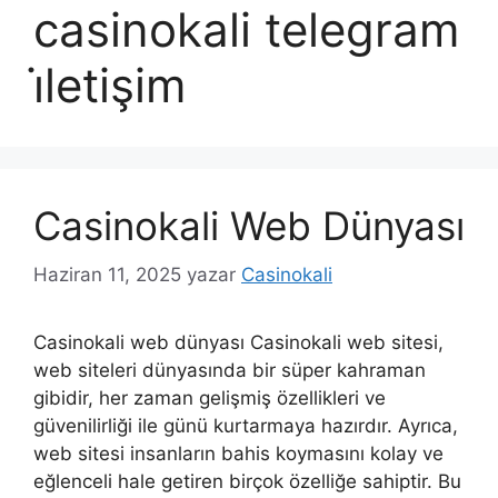
casinokali telegram
i̇letişim
Casinokali Web Dünyası
Haziran 11, 2025
yazar
Casinokali
Casinokali web dünyası Casinokali web sitesi,
web siteleri dünyasında bir süper kahraman
gibidir, her zaman gelişmiş özellikleri ve
güvenilirliği ile günü kurtarmaya hazırdır. Ayrıca,
web sitesi insanların bahis koymasını kolay ve
eğlenceli hale getiren birçok özelliğe sahiptir. Bu