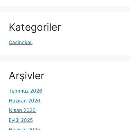
Kategoriler
Casinokali
Arşivler
Temmuz 2026
Haziran 2026
Nisan 2026
Eylül 2025
Haziran 2025