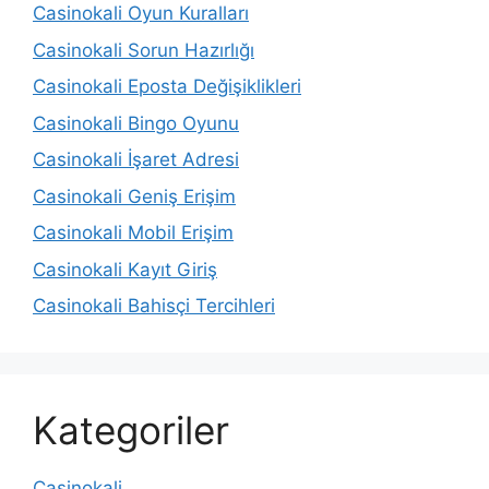
Casinokali Oyun Kuralları
Casinokali Sorun Hazırlığı
Casinokali Eposta Değişiklikleri
Casinokali Bingo Oyunu
Casinokali İşaret Adresi
Casinokali Geniş Erişim
Casinokali Mobil Erişim
Casinokali Kayıt Giriş
Casinokali Bahisçi Tercihleri
Kategoriler
Casinokali