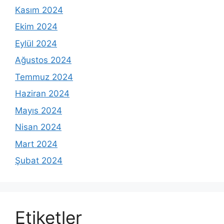
Kasım 2024
Ekim 2024
Eylül 2024
Ağustos 2024
Temmuz 2024
Haziran 2024
Mayıs 2024
Nisan 2024
Mart 2024
Şubat 2024
Etiketler