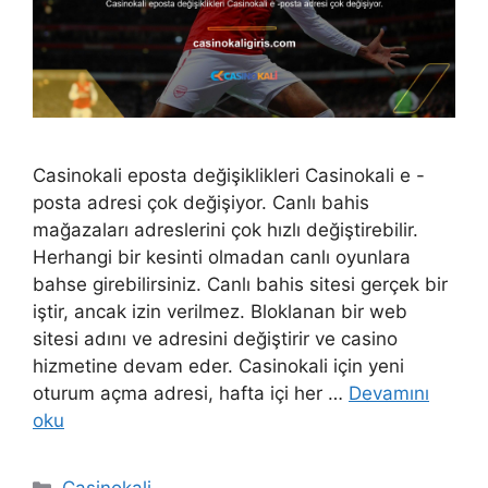
Casinokali eposta değişiklikleri Casinokali e -
posta adresi çok değişiyor. Canlı bahis
mağazaları adreslerini çok hızlı değiştirebilir.
Herhangi bir kesinti olmadan canlı oyunlara
bahse girebilirsiniz. Canlı bahis sitesi gerçek bir
iştir, ancak izin verilmez. Bloklanan bir web
sitesi adını ve adresini değiştirir ve casino
hizmetine devam eder. Casinokali için yeni
oturum açma adresi, hafta içi her …
Devamını
oku
Kategoriler