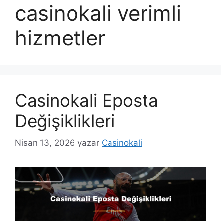
casinokali verimli
hizmetler
Casinokali Eposta
Değişiklikleri
Nisan 13, 2026
yazar
Casinokali