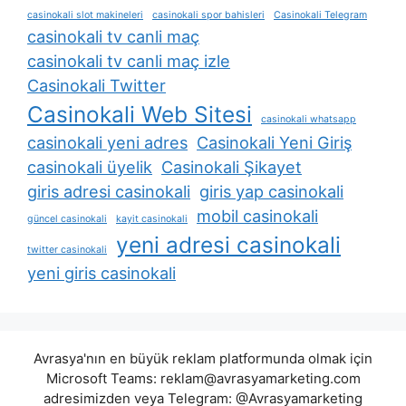
casinokali slot makineleri
casinokali spor bahisleri
Casinokali Telegram
casinokali tv canli maç
casinokali tv canli maç izle
Casinokali Twitter
Casinokali Web Sitesi
casinokali whatsapp
casinokali yeni adres
Casinokali Yeni Giriş
casinokali üyelik
Casinokali Şikayet
giris adresi casinokali
giris yap casinokali
mobil casinokali
güncel casinokali
kayit casinokali
yeni adresi casinokali
twitter casinokali
yeni giris casinokali
Avrasya'nın en büyük reklam platformunda olmak için
Microsoft Teams:
reklam@avrasyamarketing.com
adresimizden veya Telegram: @Avrasyamarketing