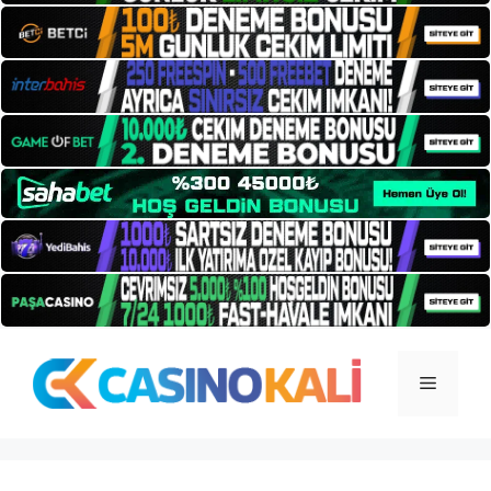
İçeriğe
atla
Menü