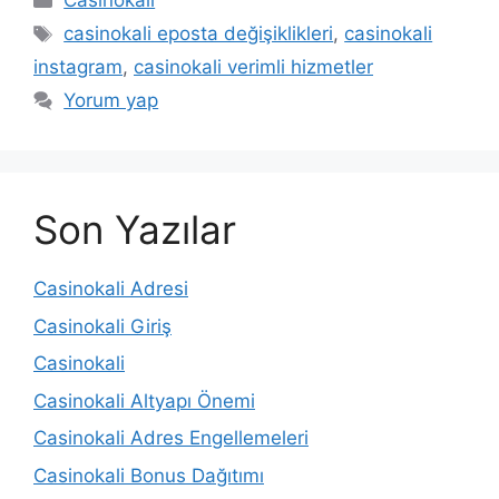
Casinokali
Etiketler
casinokali eposta değişiklikleri
,
casinokali
instagram
,
casinokali verimli hizmetler
Yorum yap
Son Yazılar
Casinokali Adresi
Casinokali Giriş
Casinokali
Casinokali Altyapı Önemi
Casinokali Adres Engellemeleri
Casinokali Bonus Dağıtımı