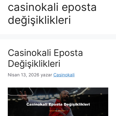
casinokali eposta
değişiklikleri
Casinokali Eposta
Değişiklikleri
Nisan 13, 2026
yazar
Casinokali