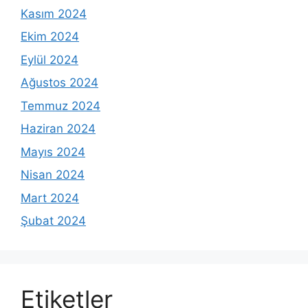
Kasım 2024
Ekim 2024
Eylül 2024
Ağustos 2024
Temmuz 2024
Haziran 2024
Mayıs 2024
Nisan 2024
Mart 2024
Şubat 2024
Etiketler