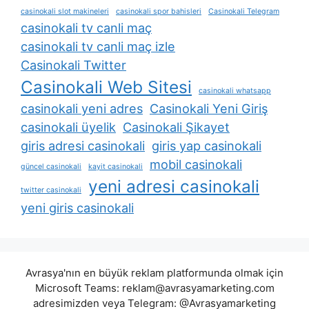
casinokali slot makineleri
casinokali spor bahisleri
Casinokali Telegram
casinokali tv canli maç
casinokali tv canli maç izle
Casinokali Twitter
Casinokali Web Sitesi
casinokali whatsapp
casinokali yeni adres
Casinokali Yeni Giriş
casinokali üyelik
Casinokali Şikayet
giris adresi casinokali
giris yap casinokali
mobil casinokali
güncel casinokali
kayit casinokali
yeni adresi casinokali
twitter casinokali
yeni giris casinokali
Avrasya'nın en büyük reklam platformunda olmak için
Microsoft Teams:
reklam@avrasyamarketing.com
adresimizden veya Telegram: @Avrasyamarketing