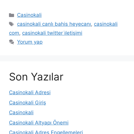
Kategoriler
Casinokali
Etiketler
casinokali canlı bahis heyecanı
,
casinokali
com
,
casinokali twitter i̇letişimi
Yorum yap
Son Yazılar
Casinokali Adresi
Casinokali Giriş
Casinokali
Casinokali Altyapı Önemi
Casinokali Adres Engellemeleri