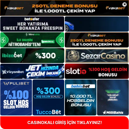
×
CASINOKALI GİRİŞ İÇİN TIKLAYINIZ!