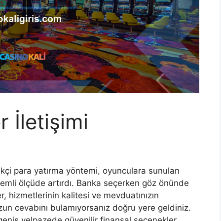
 İletişimi
nilikçi para yatırma yöntemi, oyunculara sunulan
önemli ölçüde artırdı. Banka seçerken göz önünde
, hizmetlerinin kalitesi ve mevduatınızın
zun cevabını bulamıyorsanız doğru yere geldiniz.
 geniş yelpazede güvenilir finansal seçenekler