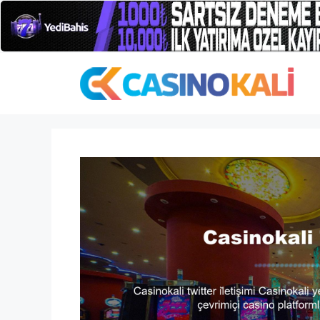
İçeriğe
atla