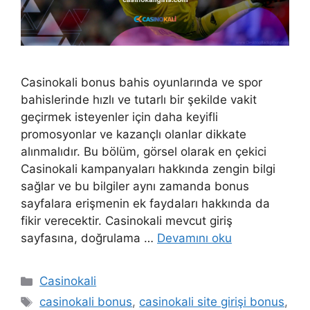
Casinokali bonus bahis oyunlarında ve spor
bahislerinde hızlı ve tutarlı bir şekilde vakit
geçirmek isteyenler için daha keyifli
promosyonlar ve kazançlı olanlar dikkate
alınmalıdır. Bu bölüm, görsel olarak en çekici
Casinokali kampanyaları hakkında zengin bilgi
sağlar ve bu bilgiler aynı zamanda bonus
sayfalara erişmenin ek faydaları hakkında da
fikir verecektir. Casinokali mevcut giriş
sayfasına, doğrulama …
Devamını oku
Kategoriler
Casinokali
Etiketler
casinokali bonus
,
casinokali site girişi bonus
,