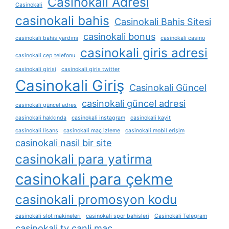
Casinokali Adresi
Casinokali
casinokali bahis
Casinokali Bahis Sitesi
casinokali bonus
casinokali bahis yardımı
casinokali casino
casinokali giris adresi
casinokali cep telefonu
casinokali girisi
casinokali giris twitter
Casinokali Giriş
Casinokali Güncel
casinokali güncel adresi
casinokali güncel adres
casinokali hakkında
casinokali instagram
casinokali kayit
casinokali lisans
casinokali maç izleme
casinokali mobil erişim
casinokali nasil bir site
casinokali para yatirma
casinokali para çekme
casinokali promosyon kodu
casinokali slot makineleri
casinokali spor bahisleri
Casinokali Telegram
casinokali tv canli maç