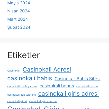
Mayıs 2024
Nisan 2024
Mart 2024
Şubat 2024
Etiketler
Casinokali Adresi
Casinokali
casinokali bahis
Casinokali Bahis Sitesi
casinokali bonus
casinokali bahis yardımı
casinokali casino
casinokali giris adresi
casinokali cep telefonu
casinokali girisi
casinokali giris twitter