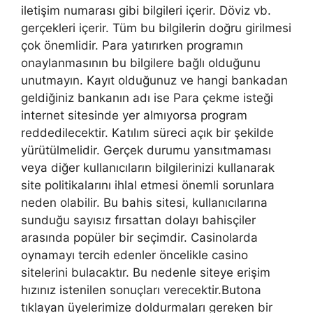
iletişim numarası gibi bilgileri içerir. Döviz vb.
gerçekleri içerir. Tüm bu bilgilerin doğru girilmesi
çok önemlidir. Para yatırırken programın
onaylanmasının bu bilgilere bağlı olduğunu
unutmayın. Kayıt olduğunuz ve hangi bankadan
geldiğiniz bankanın adı ise Para çekme isteği
internet sitesinde yer almıyorsa program
reddedilecektir. Katılım süreci açık bir şekilde
yürütülmelidir. Gerçek durumu yansıtmaması
veya diğer kullanıcıların bilgilerinizi kullanarak
site politikalarını ihlal etmesi önemli sorunlara
neden olabilir. Bu bahis sitesi, kullanıcılarına
sunduğu sayısız fırsattan dolayı bahisçiler
arasında popüler bir seçimdir. Casinolarda
oynamayı tercih edenler öncelikle casino
sitelerini bulacaktır. Bu nedenle siteye erişim
hızınız istenilen sonuçları verecektir.Butona
tıklayan üyelerimize doldurmaları gereken bir