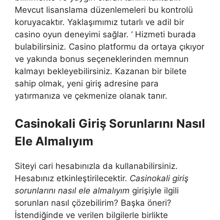
Mevcut lisanslama düzenlemeleri bu kontrolü
koruyacaktır. Yaklaşımımız tutarlı ve adil bir
casino oyun deneyimi sağlar. ‘ Hizmeti burada
bulabilirsiniz. Casino platformu da ortaya çıkıyor
ve yakında bonus seçeneklerinden memnun
kalmayı bekleyebilirsiniz. Kazanan bir bilete
sahip olmak, yeni giriş adresine para
yatırmanıza ve çekmenize olanak tanır.
Casinokali Giriş Sorunlarını Nasıl
Ele Almalıyım
Siteyi cari hesabınızla da kullanabilirsiniz.
Hesabınız etkinleştirilecektir.
Casinokali giriş
sorunlarını nasıl ele almalıyım
girişiyle ilgili
sorunları nasıl çözebilirim? Başka öneri?
İstendiğinde ve verilen bilgilerle birlikte