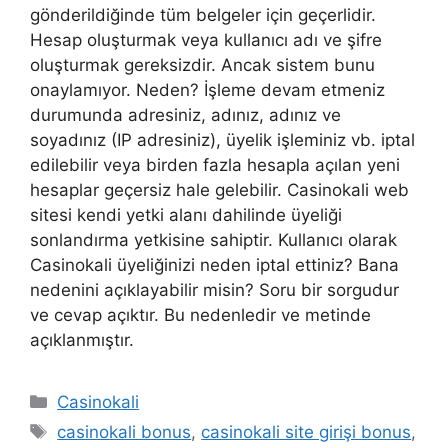
gönderildiğinde tüm belgeler için geçerlidir.
Hesap oluşturmak veya kullanıcı adı ve şifre
oluşturmak gereksizdir. Ancak sistem bunu
onaylamıyor. Neden? İşleme devam etmeniz
durumunda adresiniz, adınız, adınız ve
soyadınız (IP adresiniz), üyelik işleminiz vb. iptal
edilebilir veya birden fazla hesapla açılan yeni
hesaplar geçersiz hale gelebilir. Casinokali web
sitesi kendi yetki alanı dahilinde üyeliği
sonlandırma yetkisine sahiptir. Kullanıcı olarak
Casinokali üyeliğinizi neden iptal ettiniz? Bana
nedenini açıklayabilir misin? Soru bir sorgudur
ve cevap açıktır. Bu nedenledir ve metinde
açıklanmıştır.
Kategoriler
Casinokali
Etiketler
casinokali bonus
,
casinokali site girişi bonus
,