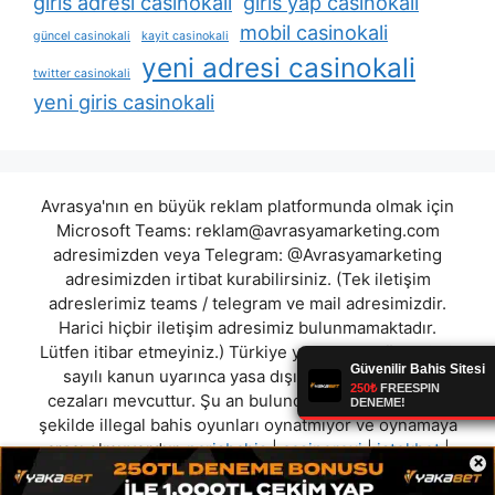
giris adresi casinokali
giris yap casinokali
mobil casinokali
güncel casinokali
kayit casinokali
yeni adresi casinokali
twitter casinokali
yeni giris casinokali
Avrasya'nın en büyük reklam platformunda olmak için
Microsoft Teams:
reklam@avrasyamarketing.com
adresimizden veya Telegram: @Avrasyamarketing
adresimizden irtibat kurabilirsiniz. (Tek iletişim
adreslerimiz teams / telegram ve mail adresimizdir.
Harici hiçbir iletişim adresimiz bulunmamaktadır.
Lütfen itibar etmeyiniz.) Türkiye yasalarına göre 7258
sayılı kanun uyarınca yasa dışı bahis oynamanın
cezaları mevcuttur. Şu an bulunduğunuz site hiç bir
şekilde illegal bahis oyunları oynatmıyor ve oynamaya
aracı olmuyordur.
parisbahis
|
casinoroxi
|
istekbet
|
×
argobahis
|
yenibet
|
bigwino
|
jetgobet
|
martesbet