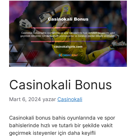
Casinokali Bonus
Mart 6, 2024
yazar
Casinokali
Casinokali bonus bahis oyunlarında ve spor
bahislerinde hızlı ve tutarlı bir şekilde vakit
geçirmek isteyenler için daha keyifli