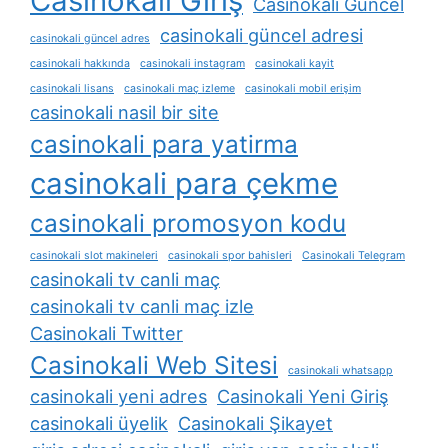
Casinokali Giriş
Casinokali Güncel
casinokali güncel adresi
casinokali güncel adres
casinokali hakkında
casinokali instagram
casinokali kayit
casinokali lisans
casinokali maç izleme
casinokali mobil erişim
casinokali nasil bir site
casinokali para yatirma
casinokali para çekme
casinokali promosyon kodu
casinokali slot makineleri
casinokali spor bahisleri
Casinokali Telegram
casinokali tv canli maç
casinokali tv canli maç izle
Casinokali Twitter
Casinokali Web Sitesi
casinokali whatsapp
casinokali yeni adres
Casinokali Yeni Giriş
casinokali üyelik
Casinokali Şikayet