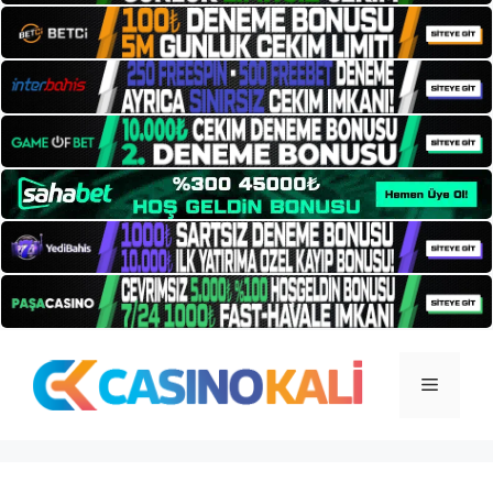
İçeriğe
atla
Menü