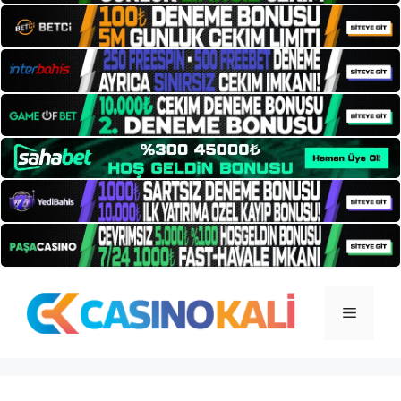
İçeriğe
atla
Menü