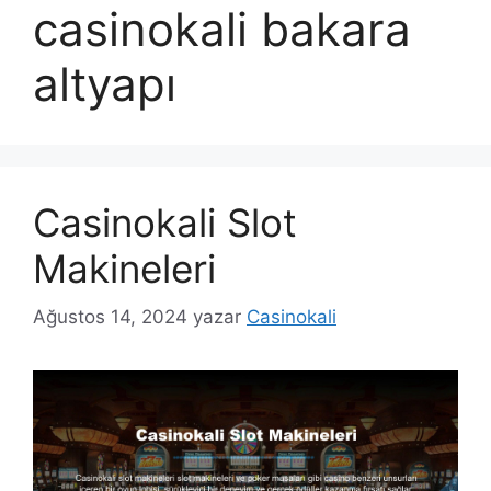
casinokali bakara
altyapı
Casinokali Slot
Makineleri
Ağustos 14, 2024
yazar
Casinokali