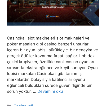
Casinokali slot makineleri slot makineleri ve
poker masaları gibi casino benzeri unsurları
içeren bir oyun lobisi, sürükleyici bir deneyim ve
gerçek ödüller kazanma fırsatı sağlar. Lobideki
çekici krupiyeler, özellikle canlı casino oyunları
sırasında ekstra eğlence ve keyif sunuyor. Oyun
lobisi markaları Casinokali gibi tanınmış
markalardır. Dolayısıyla katılımcılar oyunu
eğlenceli buldukları sürece güvenirliğinde bir
sorun yoktur. …
Devamını oku
Kategoriler