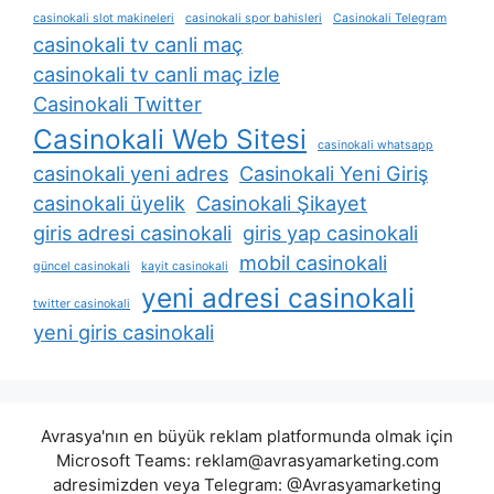
casinokali slot makineleri
casinokali spor bahisleri
Casinokali Telegram
casinokali tv canli maç
casinokali tv canli maç izle
Casinokali Twitter
Casinokali Web Sitesi
casinokali whatsapp
casinokali yeni adres
Casinokali Yeni Giriş
casinokali üyelik
Casinokali Şikayet
giris adresi casinokali
giris yap casinokali
mobil casinokali
güncel casinokali
kayit casinokali
yeni adresi casinokali
twitter casinokali
yeni giris casinokali
Avrasya'nın en büyük reklam platformunda olmak için
Microsoft Teams:
reklam@avrasyamarketing.com
adresimizden veya Telegram: @Avrasyamarketing