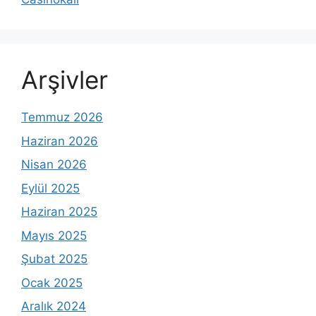
Arşivler
Temmuz 2026
Haziran 2026
Nisan 2026
Eylül 2025
Haziran 2025
Mayıs 2025
Şubat 2025
Ocak 2025
Aralık 2024