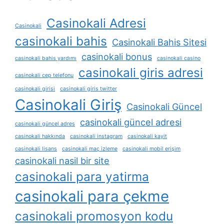
Casinokali Adresi
Casinokali
casinokali bahis
Casinokali Bahis Sitesi
casinokali bonus
casinokali bahis yardımı
casinokali casino
casinokali giris adresi
casinokali cep telefonu
casinokali girisi
casinokali giris twitter
Casinokali Giriş
Casinokali Güncel
casinokali güncel adresi
casinokali güncel adres
casinokali hakkında
casinokali instagram
casinokali kayit
casinokali lisans
casinokali maç izleme
casinokali mobil erişim
casinokali nasil bir site
casinokali para yatirma
casinokali para çekme
casinokali promosyon kodu