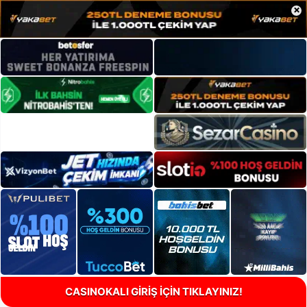
×
CASINOKALI GİRİŞ İÇİN TIKLAYINIZ!