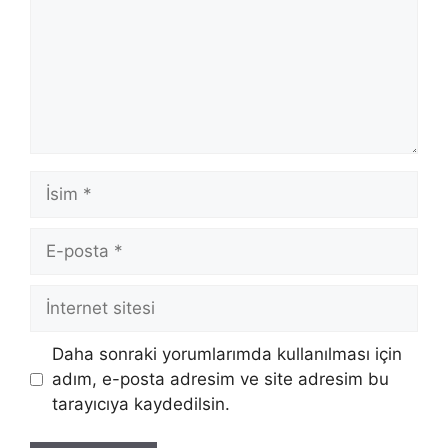
İsim
E-
posta
İnternet
sitesi
Daha sonraki yorumlarımda kullanılması için
adım, e-posta adresim ve site adresim bu
tarayıcıya kaydedilsin.