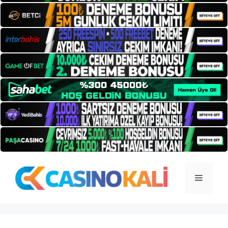
İçeriğe
atla
Menü