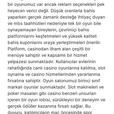
bir oyunumuz var ancak reklam seçenekleri pek
heyecan verici değil. Düşük oranlarla bahis
yaparken gerçek zamanlı desteğe ihtiyaç duyan
ve mbs taahhütleri nedeniyle tek bir oyun bile
oynayamayan bireylerin, çevrimiçi bahis
platformlarını keşfetmeleri ve yüksek kaliteli
bahis kuponlarını oraya yerleştirmeleri önerilir.
Platform, casinodan ilham alan çeşitli bir
menüye sahiptir ve kapsamlı bir hizmet
yelpazesi sunmaktadır. Kullanıcılar evlerinin
rahatlığında canlı casino oyunlarına katılma, slot
oynama ve casino hizmetlerinden yararlanma
fırsatına sahiptir. Oyun salonumuz birinci sınıf
markalı oyunlar sunmaktadır. Slot makineleri ve
poker masaları gibi casino benzeri unsurları
içeren bir oyun lobisi, sürükleyici bir deneyim ve
gerçek ödüller kazanma fırsatı sağlar. Bu
duyuru, katılımcıların maç öncesinde spor