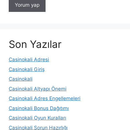
Son Yazılar
Casinokali Adresi
Casinokali Giriş
Casinokali
Casinokali Altyapı Önemi
Casinokali Adres Engellemeleri
Casinokali Bonus Dağıtımı
Casinokali Oyun Kuralları
Casinokali Sorun Hazırlığı