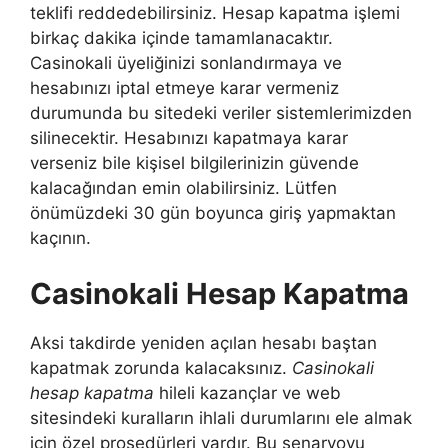
teklifi reddedebilirsiniz. Hesap kapatma işlemi
birkaç dakika içinde tamamlanacaktır.
Casinokali üyeliğinizi sonlandırmaya ve
hesabınızı iptal etmeye karar vermeniz
durumunda bu sitedeki veriler sistemlerimizden
silinecektir. Hesabınızı kapatmaya karar
verseniz bile kişisel bilgilerinizin güvende
kalacağından emin olabilirsiniz. Lütfen
önümüzdeki 30 gün boyunca giriş yapmaktan
kaçının.
Casinokali Hesap Kapatma
Aksi takdirde yeniden açılan hesabı baştan
kapatmak zorunda kalacaksınız.
Casinokali
hesap kapatma
hileli kazançlar ve web
sitesindeki kuralların ihlali durumlarını ele almak
için özel prosedürleri vardır. Bu senaryoyu