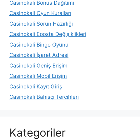
Casinokali Bonus Dağıtımı
Casinokali Oyun Kuralları
Casinokali Sorun Hazırlığı
Casinokali Eposta Değişiklikleri
Casinokali Bingo Oyunu
Casinokali İşaret Adresi
Casinokali Geniş Erişim
Casinokali Mobil Erişim
Casinokali Kayıt Giriş
Casinokali Bahisçi Tercihleri
Kategoriler