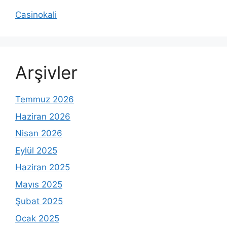
Casinokali
Arşivler
Temmuz 2026
Haziran 2026
Nisan 2026
Eylül 2025
Haziran 2025
Mayıs 2025
Şubat 2025
Ocak 2025