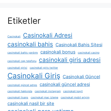
Etiketler
Casinokali Adresi
Casinokali
casinokali bahis
Casinokali Bahis Sitesi
casinokali bonus
casinokali bahis yardımı
casinokali casino
casinokali giris adresi
casinokali cep telefonu
casinokali girisi
casinokali giris twitter
Casinokali Giriş
Casinokali Güncel
casinokali güncel adresi
casinokali güncel adres
casinokali hakkında
casinokali instagram
casinokali kayit
casinokali lisans
casinokali maç izleme
casinokali mobil erişim
casinokali nasil bir site