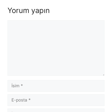
Yorum yapın
Yorum
İsim
E-
posta
İnternet