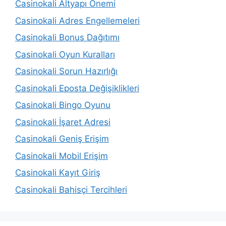
Casinokali Altyapı Önemi
Casinokali Adres Engellemeleri
Casinokali Bonus Dağıtımı
Casinokali Oyun Kuralları
Casinokali Sorun Hazırlığı
Casinokali Eposta Değişiklikleri
Casinokali Bingo Oyunu
Casinokali İşaret Adresi
Casinokali Geniş Erişim
Casinokali Mobil Erişim
Casinokali Kayıt Giriş
Casinokali Bahisçi Tercihleri