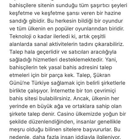
bahisçilere sitenin sunduğu tüm şaşırtıcı şeyleri
keşfetme ve keşfetme şansı veren bir hazine
sandığı gibidir. Bu herkesin bildiği bir oyundur
ve tüm ülkenin en popüler oyunlarından biridir.
Teknoloji o kadar ilerledi ki, artık çeşitli
alanlarda sanal aktivitelerin tadını çıkarabiliriz.
Talep hala geçerlidir ve satıcıları aracılığıyla
sağladığı hizmetleri desteklemektedir. Yani,
bahisçilerin tek yasal bahis adresini talep
etmeleri için bir parça kek. Talep, Şükran
Günü’ne Türkiye sağlamak için belirli şirketlerle
birlikte çalışıyor. İnternette bir ton çevrimiçi
bahis sitesi bulabilirsiniz. Ancak, ülkenin her
yerinde en büyük ağa ve ortaklara sahip olan
şirkete talep denir. Casino ülkemizde yoğun bir
şekilde düzenlendiğinden, insanlar genellikle
meşru olduğu bilinen sitelere başvururlar. Bu
nedenle, daha fazla insan iddiayla ilgileniyor.