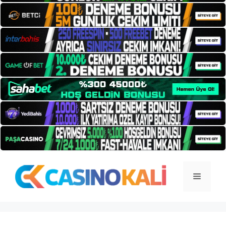
İçeriğe
atla
Menü