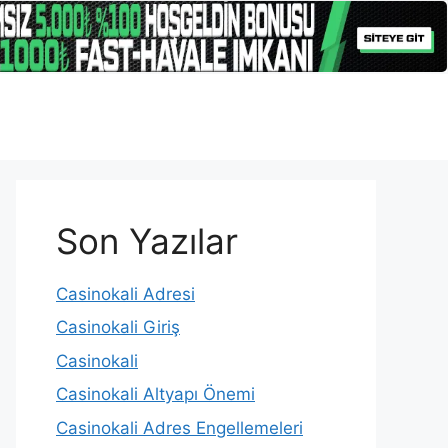
Son Yazılar
Casinokali Adresi
Casinokali Giriş
Casinokali
Casinokali Altyapı Önemi
Casinokali Adres Engellemeleri