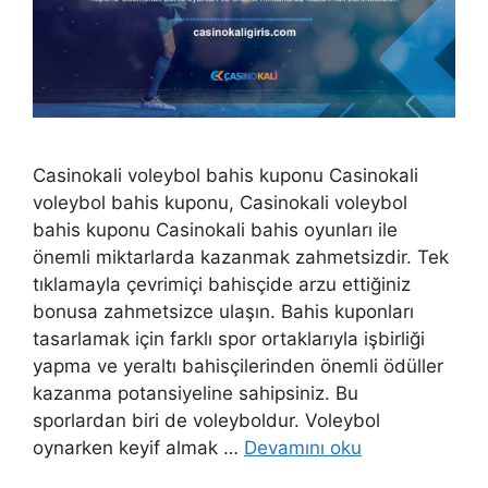
Casinokali voleybol bahis kuponu Casinokali
voleybol bahis kuponu, Casinokali voleybol
bahis kuponu Casinokali bahis oyunları ile
önemli miktarlarda kazanmak zahmetsizdir. Tek
tıklamayla çevrimiçi bahisçide arzu ettiğiniz
bonusa zahmetsizce ulaşın. Bahis kuponları
tasarlamak için farklı spor ortaklarıyla işbirliği
yapma ve yeraltı bahisçilerinden önemli ödüller
kazanma potansiyeline sahipsiniz. Bu
sporlardan biri de voleyboldur. Voleybol
oynarken keyif almak …
Devamını oku