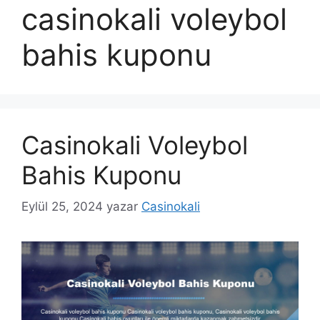
casinokali voleybol
bahis kuponu
Casinokali Voleybol
Bahis Kuponu
Eylül 25, 2024
yazar
Casinokali