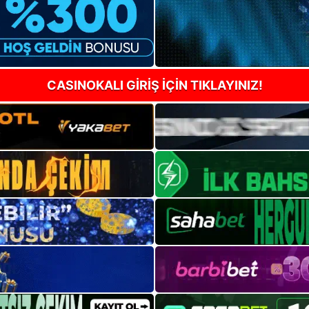
CASINOKALI GİRİŞ İÇİN TIKLAYINIZ!