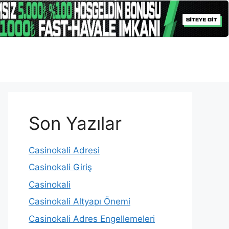
Son Yazılar
Casinokali Adresi
Casinokali Giriş
Casinokali
Casinokali Altyapı Önemi
Casinokali Adres Engellemeleri