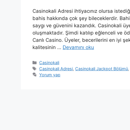
Casinokali Adresi ihtiyacınız olursa istedi
bahis hakkında çok şey bileceklerdir. Bah
saygı ve güvenini kazandık. Casinokali üye
oluşmaktadır. Şimdi katılıp eğlenceli ve ödü
Canlı Casino. Üyeler, becerilerini en iyi ş
kalitesinin …
Devamını oku
Kategoriler
Casinokali
Etiketler
Casinokali Adresi
,
Casinokali Jackpot Bölümü
Yorum yap