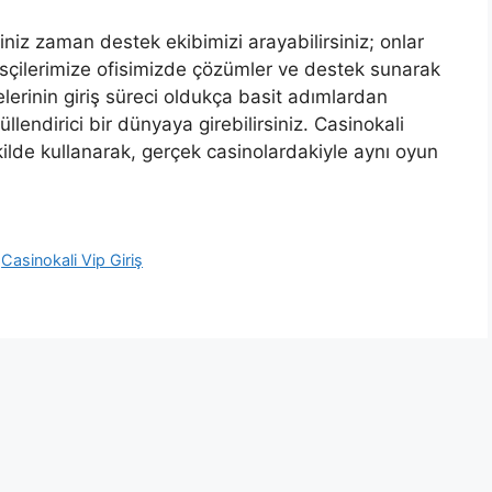
ğiniz zaman destek ekibimizi arayabilirsiniz; onlar
isçilerimize ofisimizde çözümler ve destek sunarak
lerinin giriş süreci oldukça basit adımlardan
llendirici bir dünyaya girebilirsiniz. Casinokali
ekilde kullanarak, gerçek casinolardakiyle aynı oyun
,
Casinokali Vip Giriş