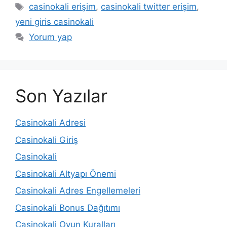
Etiketler
casinokali erişim
,
casinokali twitter erişim
,
yeni giris casinokali
Yorum yap
Son Yazılar
Casinokali Adresi
Casinokali Giriş
Casinokali
Casinokali Altyapı Önemi
Casinokali Adres Engellemeleri
Casinokali Bonus Dağıtımı
Casinokali Oyun Kuralları