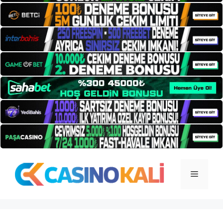
İçeriğe
atla
Menü