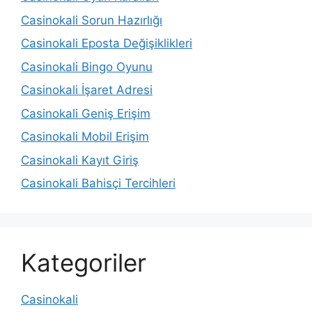
Casinokali Sorun Hazırlığı
Casinokali Eposta Değişiklikleri
Casinokali Bingo Oyunu
Casinokali İşaret Adresi
Casinokali Geniş Erişim
Casinokali Mobil Erişim
Casinokali Kayıt Giriş
Casinokali Bahisçi Tercihleri
Kategoriler
Casinokali