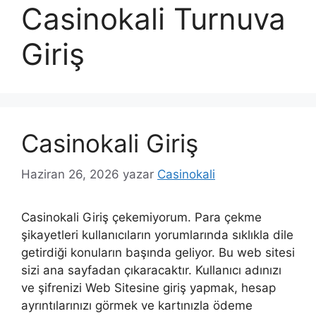
Casinokali Turnuva
Giriş
Casinokali Giriş
Haziran 26, 2026
yazar
Casinokali
Casinokali Giriş çekemiyorum. Para çekme
şikayetleri kullanıcıların yorumlarında sıklıkla dile
getirdiği konuların başında geliyor. Bu web sitesi
sizi ana sayfadan çıkaracaktır. Kullanıcı adınızı
ve şifrenizi Web Sitesine giriş yapmak, hesap
ayrıntılarınızı görmek ve kartınızla ödeme