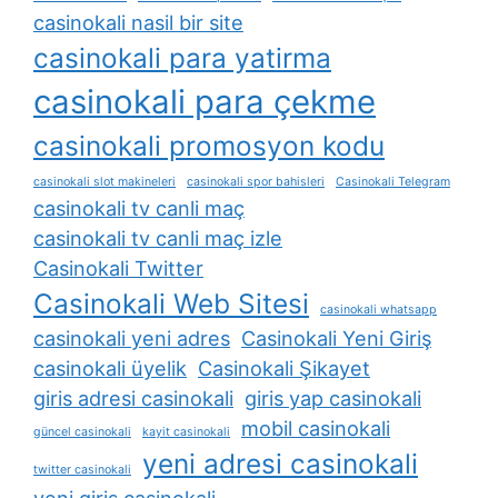
casinokali nasil bir site
casinokali para yatirma
casinokali para çekme
casinokali promosyon kodu
casinokali slot makineleri
casinokali spor bahisleri
Casinokali Telegram
casinokali tv canli maç
casinokali tv canli maç izle
Casinokali Twitter
Casinokali Web Sitesi
casinokali whatsapp
casinokali yeni adres
Casinokali Yeni Giriş
casinokali üyelik
Casinokali Şikayet
giris adresi casinokali
giris yap casinokali
mobil casinokali
güncel casinokali
kayit casinokali
yeni adresi casinokali
twitter casinokali