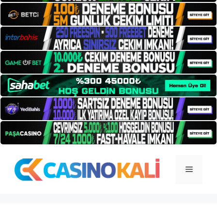
İçeriğe
atla
Menü