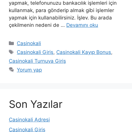
yapmak, telefonunuzu bankacılık işlemleri için
kullanmak, para gönderip almak gibi işlemler
yapmak için kullanabilirsiniz. İşlev. Bu arada
çekilmenin nedeni de …
Devamını oku
Kategoriler
Casinokali
Etiketler
Casinokali Giriş
,
Casinokali Kayıp Bonus
,
Casinokali Turnuva Giriş
Yorum yap
Son Yazılar
Casinokali Adresi
Casinokali Giriş