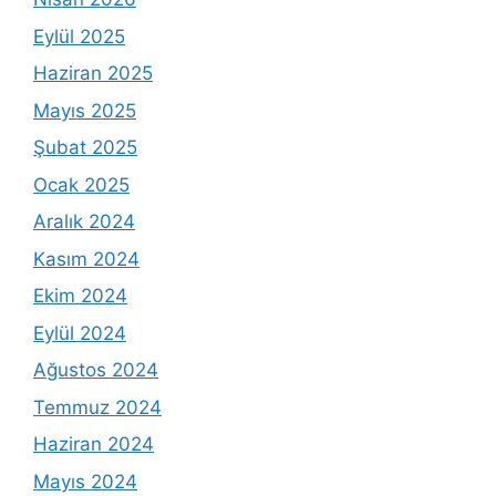
Eylül 2025
Haziran 2025
Mayıs 2025
Şubat 2025
Ocak 2025
Aralık 2024
Kasım 2024
Ekim 2024
Eylül 2024
Ağustos 2024
Temmuz 2024
Haziran 2024
Mayıs 2024