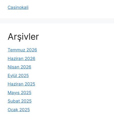
Casinokali
Arşivler
Temmuz 2026
Haziran 2026
Nisan 2026
Eylül 2025
Haziran 2025
Mayıs 2025
Şubat 2025
Ocak 2025