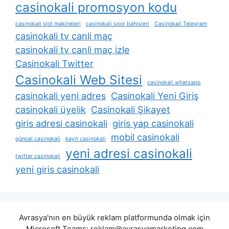
casinokali promosyon kodu
casinokali slot makineleri
casinokali spor bahisleri
Casinokali Telegram
casinokali tv canli maç
casinokali tv canli maç izle
Casinokali Twitter
Casinokali Web Sitesi
casinokali whatsapp
casinokali yeni adres
Casinokali Yeni Giriş
casinokali üyelik
Casinokali Şikayet
giris adresi casinokali
giris yap casinokali
mobil casinokali
güncel casinokali
kayit casinokali
yeni adresi casinokali
twitter casinokali
yeni giris casinokali
Avrasya'nın en büyük reklam platformunda olmak için
Microsoft Teams:
reklam@avrasyamarketing.com