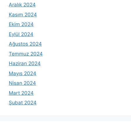
Aralık 2024
Kasım 2024
Ekim 2024
Eylül 2024
Ağustos 2024
Temmuz 2024
Haziran 2024
Mayıs 2024
Nisan 2024
Mart 2024
Şubat 2024