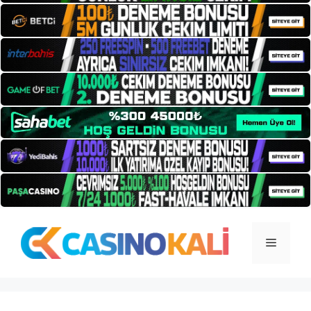
İçeriğe
atla
Menü