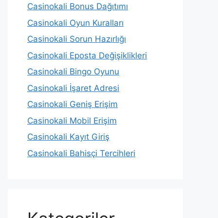
Casinokali Bonus Dağıtımı
Casinokali Oyun Kuralları
Casinokali Sorun Hazırlığı
Casinokali Eposta Değişiklikleri
Casinokali Bingo Oyunu
Casinokali İşaret Adresi
Casinokali Geniş Erişim
Casinokali Mobil Erişim
Casinokali Kayıt Giriş
Casinokali Bahisçi Tercihleri