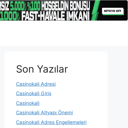
Son Yazılar
Casinokali Adresi
Casinokali Giriş
Casinokali
Casinokali Altyapı Önemi
Casinokali Adres Engellemeleri