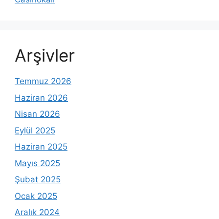
Arşivler
Temmuz 2026
Haziran 2026
Nisan 2026
Eylül 2025
Haziran 2025
Mayıs 2025
Şubat 2025
Ocak 2025
Aralık 2024