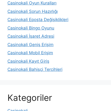
Casinokali Oyun Kuralları
Casinokali Sorun Hazırlığı
Casinokali Eposta Değişiklikleri
Casinokali Bingo Oyunu
Casinokali İşaret Adresi
Casinokali Geniş Erişim
Casinokali Mobil Erişim
Casinokali Kayıt Giriş
Casinokali Bahisçi Tercihleri
Kategoriler
Casinokali