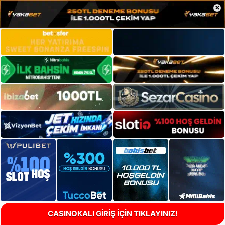
×
CASINOKALI GİRİŞ İÇİN TIKLAYINIZ!