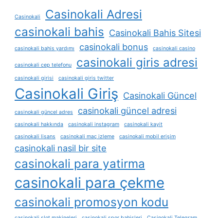
Casinokali Adresi
Casinokali
casinokali bahis
Casinokali Bahis Sitesi
casinokali bonus
casinokali bahis yardımı
casinokali casino
casinokali giris adresi
casinokali cep telefonu
casinokali girisi
casinokali giris twitter
Casinokali Giriş
Casinokali Güncel
casinokali güncel adresi
casinokali güncel adres
casinokali hakkında
casinokali instagram
casinokali kayit
casinokali lisans
casinokali maç izleme
casinokali mobil erişim
casinokali nasil bir site
casinokali para yatirma
casinokali para çekme
casinokali promosyon kodu
casinokali slot makineleri
casinokali spor bahisleri
Casinokali Telegram