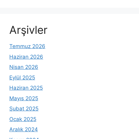
Arşivler
Temmuz 2026
Haziran 2026
Nisan 2026
Eylül 2025
Haziran 2025
Mayıs 2025
Şubat 2025
Ocak 2025
Aralık 2024