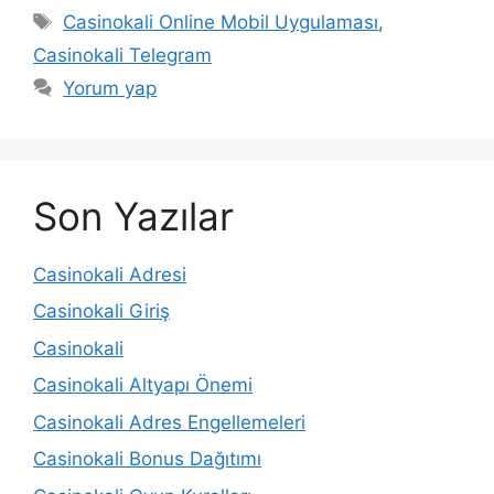
Etiketler
Casinokali Online Mobil Uygulaması
,
Casinokali Telegram
Yorum yap
Son Yazılar
Casinokali Adresi
Casinokali Giriş
Casinokali
Casinokali Altyapı Önemi
Casinokali Adres Engellemeleri
Casinokali Bonus Dağıtımı