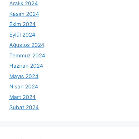
Aralık 2024
Kasım 2024
Ekim 2024
Eylül 2024
Ağustos 2024
Temmuz 2024
Haziran 2024
Mayıs 2024
Nisan 2024
Mart 2024
Şubat 2024