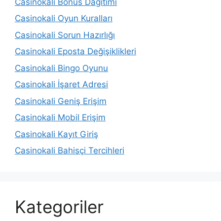
Casinokali Bonus Dağıtımı
Casinokali Oyun Kuralları
Casinokali Sorun Hazırlığı
Casinokali Eposta Değişiklikleri
Casinokali Bingo Oyunu
Casinokali İşaret Adresi
Casinokali Geniş Erişim
Casinokali Mobil Erişim
Casinokali Kayıt Giriş
Casinokali Bahisçi Tercihleri
Kategoriler