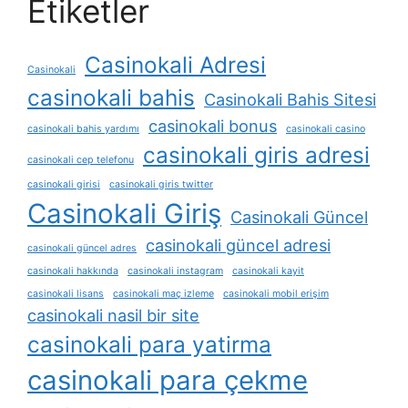
Etiketler
Casinokali Adresi
Casinokali
casinokali bahis
Casinokali Bahis Sitesi
casinokali bonus
casinokali bahis yardımı
casinokali casino
casinokali giris adresi
casinokali cep telefonu
casinokali girisi
casinokali giris twitter
Casinokali Giriş
Casinokali Güncel
casinokali güncel adresi
casinokali güncel adres
casinokali hakkında
casinokali instagram
casinokali kayit
casinokali lisans
casinokali maç izleme
casinokali mobil erişim
casinokali nasil bir site
casinokali para yatirma
casinokali para çekme