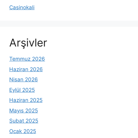
Casinokali
Arşivler
Temmuz 2026
Haziran 2026
Nisan 2026
Eylül 2025
Haziran 2025
Mayıs 2025
Şubat 2025
Ocak 2025