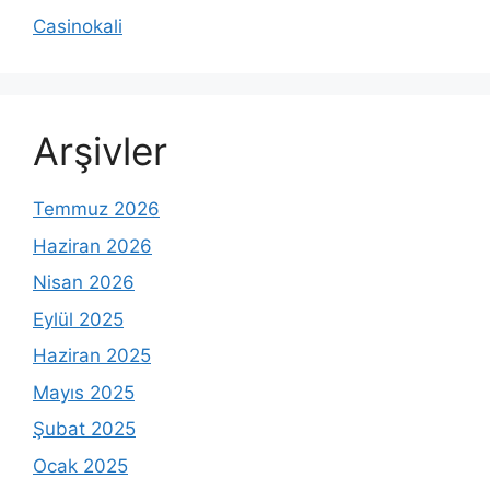
Casinokali
Arşivler
Temmuz 2026
Haziran 2026
Nisan 2026
Eylül 2025
Haziran 2025
Mayıs 2025
Şubat 2025
Ocak 2025