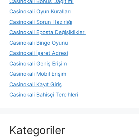
Casinokali Bonus Dağıtımı
Casinokali Oyun Kuralları
Casinokali Sorun Hazırlığı
Casinokali Eposta Değişiklikleri
Casinokali Bingo Oyunu
Casinokali İşaret Adresi
Casinokali Geniş Erişim
Casinokali Mobil Erişim
Casinokali Kayıt Giriş
Casinokali Bahisçi Tercihleri
Kategoriler