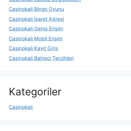
Casinokali Bingo Oyunu
Casinokali İşaret Adresi
Casinokali Geniş Erişim
Casinokali Mobil Erişim
Casinokali Kayıt Giriş
Casinokali Bahisçi Tercihleri
Kategoriler
Casinokali