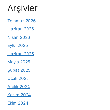
Arşivler
Temmuz 2026
Haziran 2026
Nisan 2026
Eylül 2025
Haziran 2025
Mayıs 2025
Şubat 2025
Ocak 2025
Aralık 2024
Kasım 2024
Ekim 2024