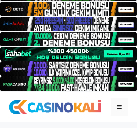
İçeriğe
atla
Menü