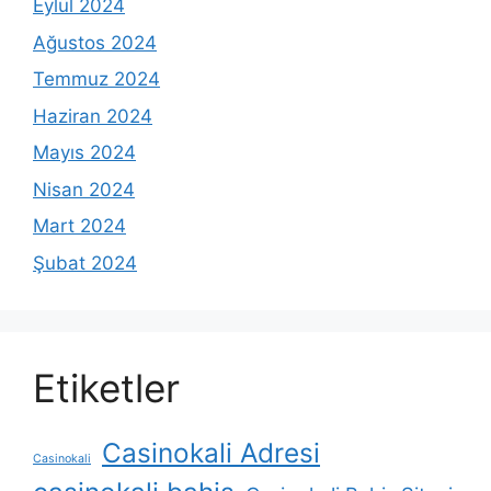
Eylül 2024
Ağustos 2024
Temmuz 2024
Haziran 2024
Mayıs 2024
Nisan 2024
Mart 2024
Şubat 2024
Etiketler
Casinokali Adresi
Casinokali