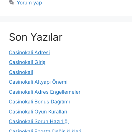
Yorum yap
Son Yazılar
Casinokali Adresi
Casinokali Giriş
Casinokali
Casinokali Altyapı Önemi
Casinokali Adres Engellemeleri
Casinokali Bonus Dağıtımı
Casinokali Oyun Kuralları
Casinokali Sorun Hazırlığı
Casinokali Eposta Değişiklikleri