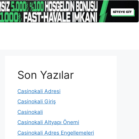
Son Yazılar
Casinokali Adresi
Casinokali Giriş
Casinokali
Casinokali Altyapı Önemi
Casinokali Adres Engellemeleri