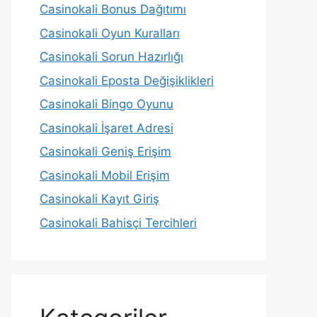
Casinokali Bonus Dağıtımı
Casinokali Oyun Kuralları
Casinokali Sorun Hazırlığı
Casinokali Eposta Değişiklikleri
Casinokali Bingo Oyunu
Casinokali İşaret Adresi
Casinokali Geniş Erişim
Casinokali Mobil Erişim
Casinokali Kayıt Giriş
Casinokali Bahisçi Tercihleri