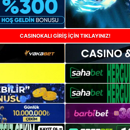
CASINOKALI GİRİŞ İÇİN TIKLAYINIZ!