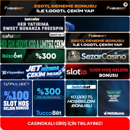
×
CASINOKALI GİRİŞ İÇİN TIKLAYINIZ!