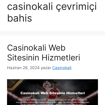
casinokali çevrimiçi
bahis
Casinokali Web
Sitesinin Hizmetleri
Haziran 26, 2024
yazar
Casinokali