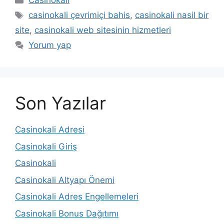
Casinokali
Etiketler
casinokali çevrimiçi bahis
,
casinokali nasil bir
site
,
casinokali web sitesinin hizmetleri
Yorum yap
Son Yazılar
Casinokali Adresi
Casinokali Giriş
Casinokali
Casinokali Altyapı Önemi
Casinokali Adres Engellemeleri
Casinokali Bonus Dağıtımı