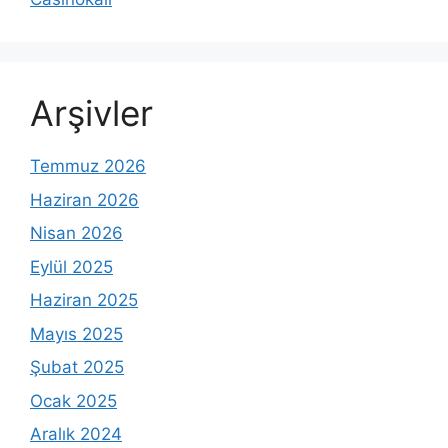
Arşivler
Temmuz 2026
Haziran 2026
Nisan 2026
Eylül 2025
Haziran 2025
Mayıs 2025
Şubat 2025
Ocak 2025
Aralık 2024