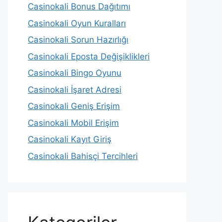
Casinokali Bonus Dağıtımı
Casinokali Oyun Kuralları
Casinokali Sorun Hazırlığı
Casinokali Eposta Değişiklikleri
Casinokali Bingo Oyunu
Casinokali İşaret Adresi
Casinokali Geniş Erişim
Casinokali Mobil Erişim
Casinokali Kayıt Giriş
Casinokali Bahisçi Tercihleri