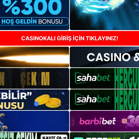
CASINOKALI GİRİŞ İÇİN TIKLAYINIZ!