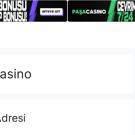
casino
Adresi