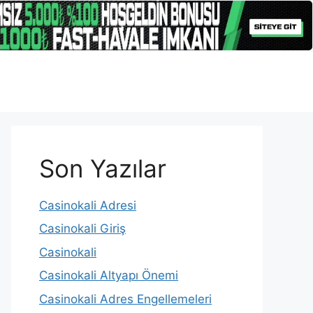
Son Yazılar
Casinokali Adresi
Casinokali Giriş
Casinokali
Casinokali Altyapı Önemi
Casinokali Adres Engellemeleri