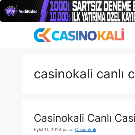
İçeriğe
atla
casinokali canlı
Casinokali Canlı Ca
Eylül 11, 2024
yazar
Casinokali