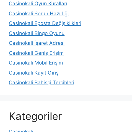
Casinokali Oyun Kuralları
Casinokali Sorun Hazırlığı
Casinokali Eposta Değişiklikleri
Casinokali Bingo Oyunu
Casinokali İşaret Adresi
Casinokali Geniş Erişim
Casinokali Mobil Erişim
Casinokali Kayıt Giriş
Casinokali Bahisçi Tercihleri
Kategoriler
Casinokali