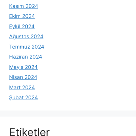
Kasım 2024
Ekim 2024
Eylül 2024
Ağustos 2024
Temmuz 2024
Haziran 2024
Mayıs 2024
Nisan 2024
Mart 2024
Şubat 2024
Etiketler