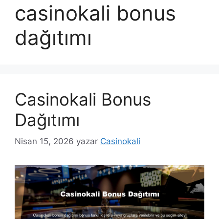
casinokali bonus
dağıtımı
Casinokali Bonus
Dağıtımı
Nisan 15, 2026
yazar
Casinokali