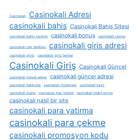
Casinokali Adresi
Casinokali
casinokali bahis
Casinokali Bahis Sitesi
casinokali bonus
casinokali bahis yardımı
casinokali casino
casinokali giris adresi
casinokali cep telefonu
casinokali girisi
casinokali giris twitter
Casinokali Giriş
Casinokali Güncel
casinokali güncel adresi
casinokali güncel adres
casinokali hakkında
casinokali instagram
casinokali kayit
casinokali lisans
casinokali maç izleme
casinokali mobil erişim
casinokali nasil bir site
casinokali para yatirma
casinokali para çekme
casinokali promosyon kodu