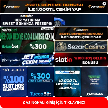
×
CASINOKALI GİRİŞ İÇİN TIKLAYINIZ!