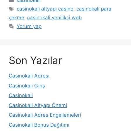
Casinokali
Etiketler
casinokali altyapı casino
,
casinokali para
çekme
,
casinokali yenilikçi web
Yorum yap
Son Yazılar
Casinokali Adresi
Casinokali Giriş
Casinokali
Casinokali Altyapı Önemi
Casinokali Adres Engellemeleri
Casinokali Bonus Dağıtımı