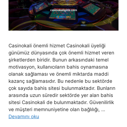
Casinokali önemli hizmet Casinokali üyeliği
günümüz dünyasında çok önemli hizmet veren
şirketlerden biridir. Bunun arkasındaki temel
motivasyon, kullanıcıların bahis oynamasına
olanak sağlaması ve önemli miktarda maddi
kazanç sağlamasıdır. Bu nedenle bu sektörde
çok sayıda bahis sitesi bulunmaktadır. Bunların
arasında uzun süredir sektörde yer alan bahis
sitesi Casinokali de bulunmaktadır. Güvenilirlik
ve müşteri memnuniyetine olan bağlılığı, …
Devamını oku