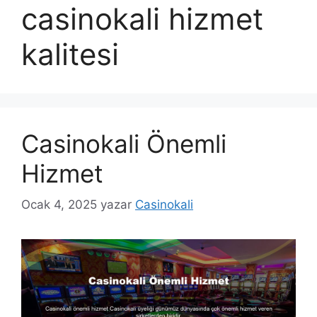
casinokali hizmet
kalitesi
Casinokali Önemli
Hizmet
Ocak 4, 2025
yazar
Casinokali