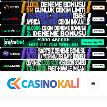
İçeriğe
atla
Menü