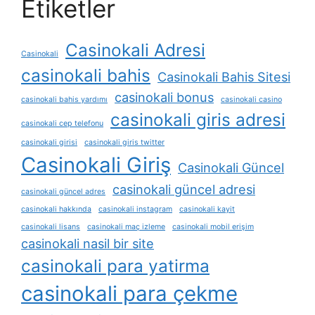
Etiketler
Casinokali Adresi
Casinokali
casinokali bahis
Casinokali Bahis Sitesi
casinokali bonus
casinokali bahis yardımı
casinokali casino
casinokali giris adresi
casinokali cep telefonu
casinokali girisi
casinokali giris twitter
Casinokali Giriş
Casinokali Güncel
casinokali güncel adresi
casinokali güncel adres
casinokali hakkında
casinokali instagram
casinokali kayit
casinokali lisans
casinokali maç izleme
casinokali mobil erişim
casinokali nasil bir site
casinokali para yatirma
casinokali para çekme