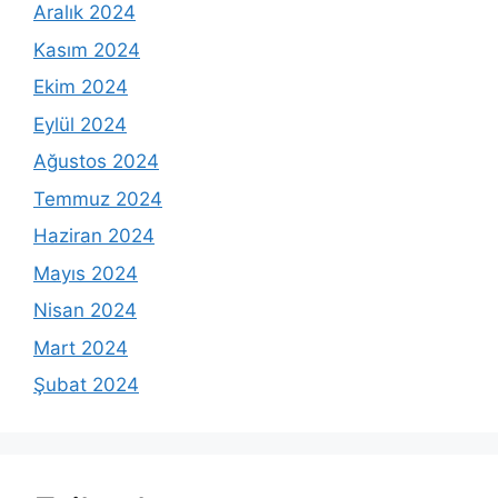
Aralık 2024
Kasım 2024
Ekim 2024
Eylül 2024
Ağustos 2024
Temmuz 2024
Haziran 2024
Mayıs 2024
Nisan 2024
Mart 2024
Şubat 2024