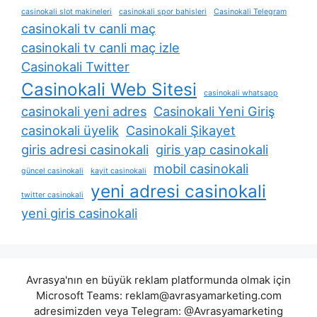
casinokali slot makineleri
casinokali spor bahisleri
Casinokali Telegram
casinokali tv canli maç
casinokali tv canli maç izle
Casinokali Twitter
Casinokali Web Sitesi
casinokali whatsapp
casinokali yeni adres
Casinokali Yeni Giriş
casinokali üyelik
Casinokali Şikayet
giris adresi casinokali
giris yap casinokali
mobil casinokali
güncel casinokali
kayit casinokali
yeni adresi casinokali
twitter casinokali
yeni giris casinokali
Avrasya'nın en büyük reklam platformunda olmak için
Microsoft Teams:
reklam@avrasyamarketing.com
adresimizden veya Telegram: @Avrasyamarketing