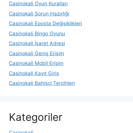
Casinokali Oyun Kuralları
Casinokali Sorun Hazırlığı
Casinokali Eposta Değişiklikleri
Casinokali Bingo Oyunu
Casinokali İşaret Adresi
Casinokali Geniş Erişim
Casinokali Mobil Erişim
Casinokali Kayıt Giriş
Casinokali Bahisçi Tercihleri
Kategoriler
Casinokali