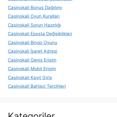
Casinokali Bonus Dağıtımı
Casinokali Oyun Kuralları
Casinokali Sorun Hazırlığı
Casinokali Eposta Değişiklikleri
Casinokali Bingo Oyunu
Casinokali İşaret Adresi
Casinokali Geniş Erişim
Casinokali Mobil Erişim
Casinokali Kayıt Giriş
Casinokali Bahisçi Tercihleri
Kategoriler