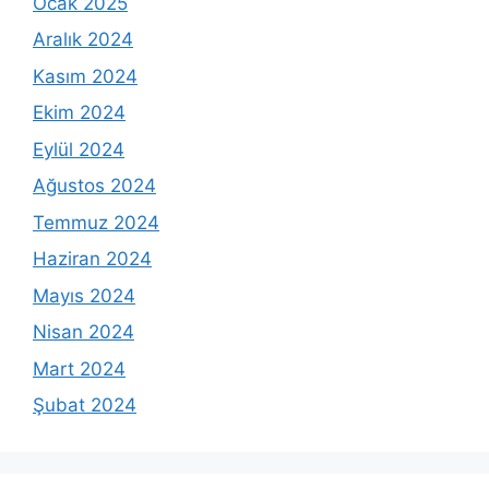
Ocak 2025
Aralık 2024
Kasım 2024
Ekim 2024
Eylül 2024
Ağustos 2024
Temmuz 2024
Haziran 2024
Mayıs 2024
Nisan 2024
Mart 2024
Şubat 2024