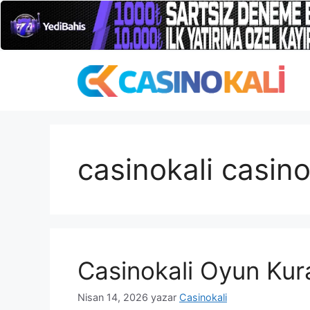
İçeriğe
atla
casinokali casino
Casinokali Oyun Kura
Nisan 14, 2026
yazar
Casinokali