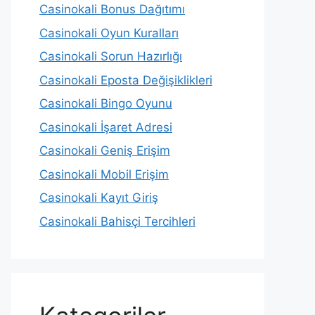
Casinokali Bonus Dağıtımı
Casinokali Oyun Kuralları
Casinokali Sorun Hazırlığı
Casinokali Eposta Değişiklikleri
Casinokali Bingo Oyunu
Casinokali İşaret Adresi
Casinokali Geniş Erişim
Casinokali Mobil Erişim
Casinokali Kayıt Giriş
Casinokali Bahisçi Tercihleri