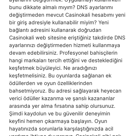
bunu dikkate almalı mıyım? DNS ayarlarımı
değiştirmeden mevcut Casinokali hesabımı yeni
bir giriş adresiyle kullanabilir miyim? Yeni
bağlantı adresini kullanarak doğrudan
Casinokali web sitesine eriştiğiniz takdirde DNS
ayarlarınızı değiştirmeden hizmeti kullanmaya
devam edebilirsiniz. Profesyonel bahisçilerin
hangi markaları tercih ettiğini ve desteklediğini
keşfetmek büyüleyici. Ne aradığınızı
keşfetmelisiniz. Bu oyunlarda sağlanan ek
ödüllerden ve oyun özelliklerinden
bahsetmiyoruz. Bu adresi sağlayarak heyecan
verici ödüller kazanma ve şanslı kazananlar
arasında yer alma fırsatına sahip olursunuz.
Şimdi kaydolun ve bu güvenilir deneyimin
keyfini hemen çıkarmaya başlayın. Oyun
hayatınızda sorunlarla karşılaştığınızda acil