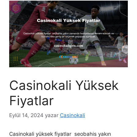
Casinokali Yüksek
Fiyatlar
Eylül 14, 2024
yazar
Casinokali
Casinokali yüksek fiyatlar seobahis yakın