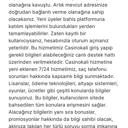
olanağına kavuştu. Artık mevcut adresinize
doğrudan bağlantı verme olanağına sahip
olacaksınız. Yeni üyeler bahis platformuna
katılım işlemlerini bulundukları yerden
tamamlayabilirler. Zaten kayıtlı bir
kullanıcıysanız, hesabınızla oturum açmanız
yeterlidir. Bu hizmetimiz Casinokali giriş yapıp
gerekli bilgileri alabileceğiniz canlı destek hattı
üzerinden verilmektedir. Casinokali hizmetine
yeni eklenen 7/24 hizmetimiz, saç telefonu
sorunları hakkında kapsamlı bilgi sunmaktadır.
Lisanslar, ödeme teknolojileri, altyapı sistemleri,
oyunlar, ücretler gibi çeşitli konularda bilgiler
sunuyoruz. Bu bilgiler, kullanıcıların sitede
bahsedilen tüm konulara erişmesini sağlar.
Alacağınız bilgilerin yanı sıra bonuslar,
promosyonlar hakkında da bilgi sahibi olacak,
aklınıza takılan her türlü soruyu sorma imkanına