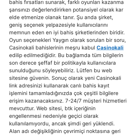
bahis fırsatları sunarak, farklı oyunları kazanma
şansınızı değerlendirirken potansiyel olarak kar
elde etmenize olanak tanır. Şu anda şirket,
geniş seçenek yelpazesiyle kullanıcılarını
memnun eden en iyi bahis şirketlerinden biridir.
Oyun seçenekleri Yaygın olarak sorulan bir soru,
Casinokali bahislerinin meşru kabul
Casinokali
edilip edilmediğidir. Bu bağlamda tüm bilgilerin
son derece şeffaf bir politikayla kullanıcılara
sunulduğunu söyleyebiliriz. Lütfen bu web
sitesine güvenin. Sonuç olarak yeni Casinokali
link adresinizi kullanarak canlı bahis kayıt
işlemini tamamladığınızda çok çeşitli bilgilere
erişim kazanacaksınız. 7-24/7 müşteri hizmetleri
mevcuttur. Web sitesi, btk içeriğinin
engellenmesi nedeniyle geçici olarak
kullanılamıyordu, ancak şimdi geri yüklendi.
Alan adı değişikliğinin çevrimiçi noktasına geri