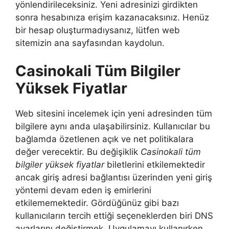
yönlendirileceksiniz. Yeni adresinizi girdikten
sonra hesabınıza erişim kazanacaksınız. Henüz
bir hesap oluşturmadıysanız, lütfen web
sitemizin ana sayfasından kaydolun.
Casinokali Tüm Bilgiler
Yüksek Fiyatlar
Web sitesini incelemek için yeni adresinden tüm
bilgilere aynı anda ulaşabilirsiniz. Kullanıcılar bu
bağlamda özetlenen açık ve net politikalara
değer verecektir. Bu değişiklik
Casinokali tüm
bilgiler yüksek fiyatlar
biletlerini etkilemektedir
ancak giriş adresi bağlantısı üzerinden yeni giriş
yöntemi devam eden iş emirlerini
etkilememektedir. Gördüğünüz gibi bazı
kullanıcıların tercih ettiği seçeneklerden biri DNS
ayarlarını değiştirmek. Uygulamayı kullanırken