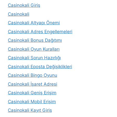
Casinokali Giriş
Casinokali
Casinokali Altyapı Önemi
Casinokali Adres Engellemeleri
Casinokali Bonus Dağıtımı
Casinokali Oyun Kuralları
Casinokali Sorun Hazırlığı
Casinokali Eposta Değişiklikleri
Casinokali Bingo Oyunu
Casinokali İşaret Adresi
Casinokali Geniş Erişim
Casinokali Mobil Erişim
Casinokali Kayıt Giriş