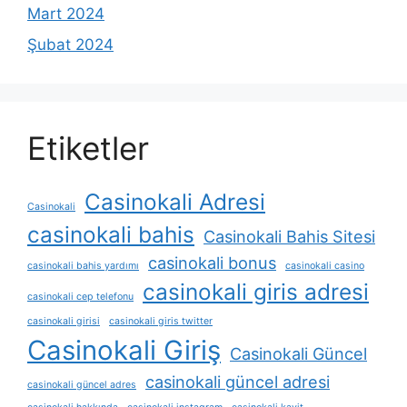
Mart 2024
Şubat 2024
Etiketler
Casinokali Adresi
Casinokali
casinokali bahis
Casinokali Bahis Sitesi
casinokali bonus
casinokali bahis yardımı
casinokali casino
casinokali giris adresi
casinokali cep telefonu
casinokali girisi
casinokali giris twitter
Casinokali Giriş
Casinokali Güncel
casinokali güncel adresi
casinokali güncel adres