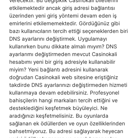
verecektir. Bu değişiklik Casinokali biletlerini
etkilemektedir ancak giriş adresi bağlantısı
üzerinden yeni giriş yöntemi devam eden iş
emirlerini etkilememektedir. Gördüğünüz gibi
bazı kullanıcıların tercih ettiği seçeneklerden biri
DNS ayarlarını değiştirmek. Uygulamayı
kullanırken bunu dikkate almalı mıyım? DNS
ayarlarımı değiştirmeden mevcut Casinokali
hesabımı yeni bir giriş adresiyle kullanabilir
miyim? Yeni bağlantı adresini kullanarak
doğrudan Casinokali web sitesine eriştiğiniz
takdirde DNS ayarlarınızı değiştirmeden hizmeti
kullanmaya devam edebilirsiniz. Profesyonel
bahisçilerin hangi markaları tercih ettiğini ve
desteklediğini keşfetmek büyüleyici. Ne
aradığınızı keşfetmelisiniz. Bu oyunlarda
sağlanan ek ödüllerden ve oyun özelliklerinden
bahsetmiyoruz. Bu adresi sağlayarak heyecan